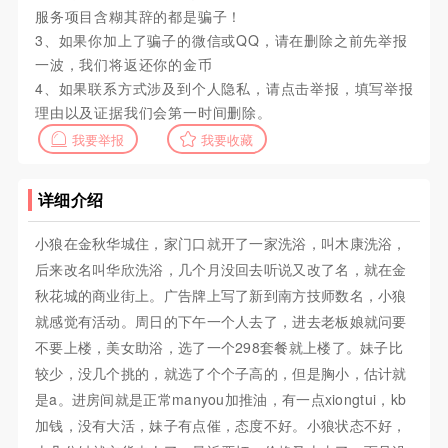
服务项目含糊其辞的都是骗子！
3、如果你加上了骗子的微信或QQ，请在删除之前先举报
一波，我们将返还你的金币
4、如果联系方式涉及到个人隐私，请点击举报，填写举报
理由以及证据我们会第一时间删除。
我要举报
我要收藏
详细介绍
小狼在金秋华城住，家门口就开了一家洗浴，叫木康洗浴，
后来改名叫华欣洗浴，几个月没回去听说又改了名，就在金
秋花城的商业街上。广告牌上写了新到南方技师数名，小狼
就感觉有活动。周日的下午一个人去了，进去老板娘就问要
不要上楼，美女助浴，选了一个298套餐就上楼了。妹子比
较少，没几个挑的，就选了个个子高的，但是胸小，估计就
是a。进房间就是正常manyou加推油，有一点xiongtui，kb
加钱，没有大活，妹子有点催，态度不好。小狼状态不好，