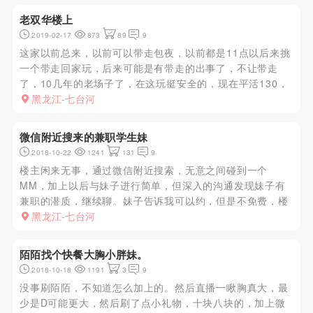
以，讲究服务的就别去了...
老双华楼上
2019-02-17
873
89
9
这家以前总来，以前可以带走包夜，以前都是11点以后来挑
一个带走回家玩，后来可能是有带走的出事了，不让带走
了，10几年的老场子了，在这玩挺安全的，现在平活130，
加100带kouhuo，这家xj流动性挺大的，基本每次来都有新
黑龙江-七台河
面孔，颜值么就得看你的运气了，以前总找一个30左右的少
妇，...
微信附近搜来的兼职学生妹
2018-10-22
1241
131
9
楼主闲来无事，通过微信附近搜索，无意之间碰到一个
MM，加上以后与妹子进行简单，但深入的沟通发现妹子有
兼职的潜质，继续聊。妹子告诉我可以约，但是不免费，楼
主一听，必须上呀，妹子发来照片，照片看上去也就是一般
黑龙江-七台河
人但是胜在年轻呀。楼主同意要求询问价格，妹子告诉楼主
300元直接去宾馆，到了...
陌陌找个快餐大胸小胖妹。
2018-10-18
1191
3
9
没事刷陌陌，不知道怎么加上的。然后直播一瞅胸真大，最
少是D可能更大，然后刷了点小礼物，十块八块的，加上微