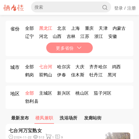
登录
注册
/
全部
黑龙江
北京
上海
重庆
天津
内蒙古
省份
辽宁
河北
山西
吉林
江苏
浙江
安徽
福建
江西
山东
河南
湖北
湖南
广东
更多省份
广西
海南
四川
贵州
云南
西藏
陕西
甘肃
青海
宁夏
新疆
香港
澳门
台湾
全部
七台河
哈尔滨
大庆
齐齐哈尔
鸡西
城市
鹤岗
双鸭山
伊春
佳木斯
牡丹江
黑河
绥化
大兴安岭
全部
主城区
新兴区
桃山区
茄子河区
地区
勃利县
最新发布
楼凤兼职
洗浴场所
发廊站街
七台河万宝熟女
2024-11-22
513
1
9