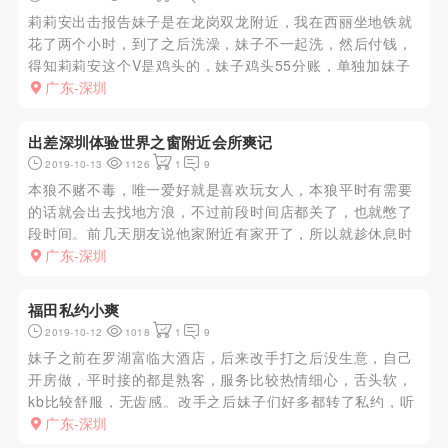
莉莉安出击报告妹子是在龙岗双龙附近，我在西丽坐地铁就
花了两个小时，到了之后洗澡，妹子不一起洗，然后付钱，
得知莉莉安这个V是鸡头的，妹子鸡头55分账，单独加妹子
V300一刺，简单的口后开始做，10多分钟后妹子表现的不
广东-深圳
耐烦，我干的她痛，说要帮我打出来，不同意，并语气说的
比较重，妹子眼...
出差深圳体验世界之窗附近会所爽记
2019-10-13
1126
1
9
本狼不赌不毒，唯一爱好就是喜欢玩女人，本狼平时有需要
的话就会出去找地方浪，不过前段时间店都关了，也就憋了
段时间。前几天朋友说他家附近有家开了，所以就趁休息时
间过去看看。到了地方，里面妹子不少，自己选妃，进房
广东-深圳
间。流程按本狼的经验来看，跟其他地方大同小异，优点是
服务时间做的很足，妹子...
福田私约小爽
2019-10-12
1018
1
9
妹子之前在罗湖富临大酒店，后来改手打之后没生意，自己
开房做，平时接的都是熟客，服务比较热情细心，舌头软，
kb比较舒服，无齿感。改手之后妹子们好多都转了私约，听
说最近罗湖布吉都有妹子出事，这个群体生活还是挺艰难
广东-深圳
的，ly们出去玩耍开心就好，注意节操。