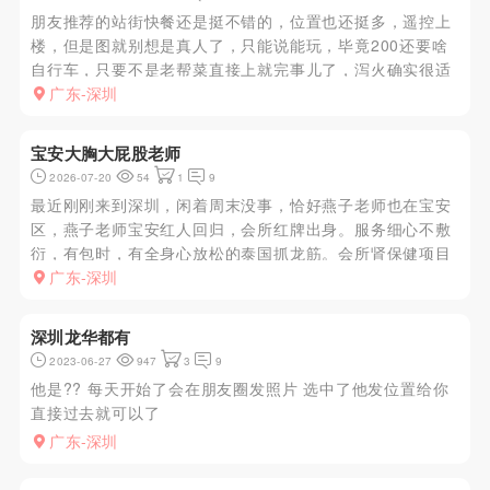
朋友推荐的站街快餐还是挺不错的，位置也还挺多，遥控上
楼，但是图就别想是真人了，只能说能玩，毕竟200还要啥
自行车，只要不是老帮菜直接上就完事儿了，泻火确实很适
合，我一般都不挑的，这年头赚钱都不容易，还是快餐实惠
广东-深圳
宝安大胸大屁股老师
2026-07-20
54
1
9
最近刚刚来到深圳，闲着周末没事，恰好燕子老师也在宝安
区，燕子老师宝安红人回归，会所红牌出身。服务细心不敷
衍，有包时，有全身心放松的泰国抓龙筋。会所肾保健项目
给您帝王般的享受，刚一进门，就被燕子老师的那36D的大
广东-深圳
胸狠狠的震撼住了，那个胸是真的大，可以把我的头闷进
去，直接上手轻轻的抚...
深圳龙华都有
2023-06-27
947
3
9
他是?? 每天开始了会在朋友圈发照片 选中了他发位置给你
直接过去就可以了
广东-深圳