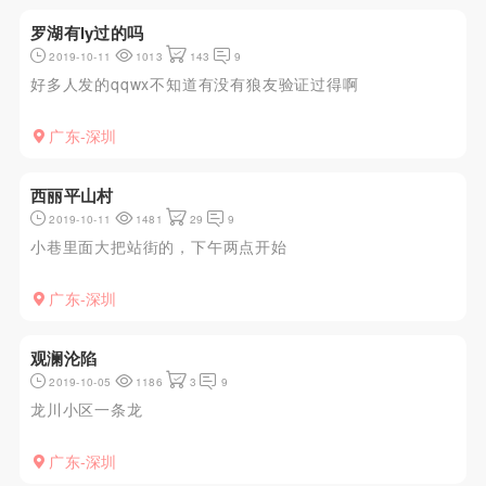
罗湖有ly过的吗
2019-10-11
1013
143
9
好多人发的qqwx不知道有没有狼友验证过得啊
广东-深圳
西丽平山村
2019-10-11
1481
29
9
小巷里面大把站街的，下午两点开始
广东-深圳
观澜沦陷
2019-10-05
1186
3
9
龙川小区一条龙
广东-深圳