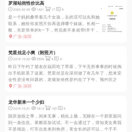
罗湖站街性价比高
2023-02-09
1421
17
9
是一个妈妈桑带着几个女孩，去的话可以先和她
联系，她给你发照片你再选择哪个妹妹。长相一
般，先是简单的k一下，然后差不多就带t开干，
过程近20分钟交货。性价比很高，泄火的可以
广东-深圳
去。
梵星丝足小爽（附照片）
2019-10-22
2556
4
9
昨日下午约了朋友在福田吃了早茶，下午无所事事的时候掏
出手机联系了这家。梵星丝足在深圳做了有几年了，想来安
全性是没有问题的，老规矩依然是约在了下午。预约完之
后，根据电话遥控进入了居民楼。房间是一套复式的两层。
广东-深圳
js给拿了瓶水之后让我在一楼休息一会儿，过了五分钟带着
一个小手包就回来了。...
龙华新来一个少妇
2019-10-21
1614
100
9
国庆放假之季，闲来无事，精虫上脑，无聊在一个群里面问
到一条信息。果断添加试试。不一会通过了，得知美女离我
不是很远，打车出发来到炮房，美女长的还可以，个子不