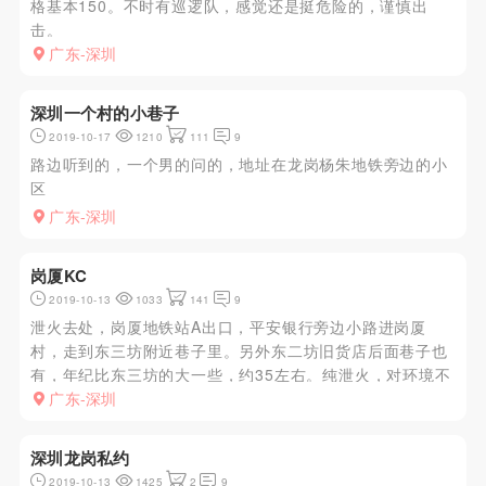
格基本150。不时有巡逻队，感觉还是挺危险的，谨慎出
击。
广东-深圳
深圳一个村的小巷子
2019-10-17
1210
111
9
路边听到的，一个男的问的，地址在龙岗杨朱地铁旁边的小
区
广东-深圳
岗厦KC
2019-10-13
1033
141
9
泄火去处，岗厦地铁站A出口，平安银行旁边小路进岗厦
村，走到东三坊附近巷子里。另外东二坊旧货店后面巷子也
有，年纪比东三坊的大一些，约35左右。纯泄火，对环境不
要要求太高。
广东-深圳
深圳龙岗私约
2019-10-13
1425
2
9