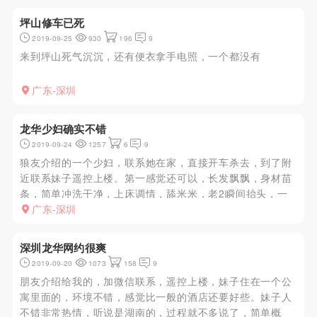
坪山修车已死
2019-09-25
930
196
9
来到坪山死气沉沉，还有便衣拿手电照，一个都没有
广东-深圳
龙华少妇确实不错
2019-09-24
1257
6
9
狼友介绍的一个少妇，联系她在家，直接开车杀去，到了附
近联系妹子遥控上楼。第一感觉还可以，长发飘飘，身材苗
条，简单冲洗干净，上床调情，舔米米，老2瞬间抬头，一
柱擎天，妹子看到激动万分，直接一口吞了，一签一深，舌
广东-深圳
尖不停的舔马眼，这是我的手也没有闲着用两根手插进她的
小洞，插了几下妹子受...
深圳龙华网约很爽
2019-09-20
1073
158
9
朋友介绍给我的，加微信联系，遥控上楼，妹子住在一个公
寓里面的，环境不错，感觉比一般的酒店还要好些。妹子人
不错非常热情，听说是湖南的，过程就不多说了，简单概