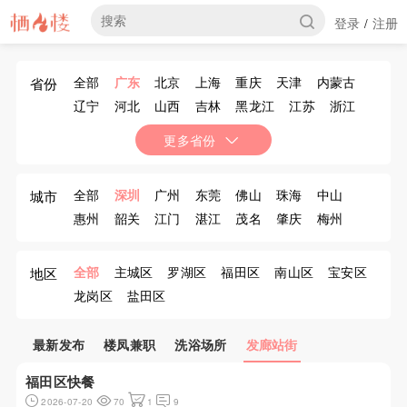
登录
注册
/
全部
广东
北京
上海
重庆
天津
内蒙古
省份
辽宁
河北
山西
吉林
黑龙江
江苏
浙江
安徽
福建
江西
山东
河南
湖北
湖南
更多省份
广西
海南
四川
贵州
云南
西藏
陕西
甘肃
青海
宁夏
新疆
香港
澳门
台湾
全部
深圳
广州
东莞
佛山
珠海
中山
城市
惠州
韶关
江门
湛江
茂名
肇庆
梅州
汕尾
河源
阳江
清远
潮州
揭阳
云浮
汕头
全部
主城区
罗湖区
福田区
南山区
宝安区
地区
龙岗区
盐田区
最新发布
楼凤兼职
洗浴场所
发廊站街
福田区快餐
2026-07-20
70
1
9