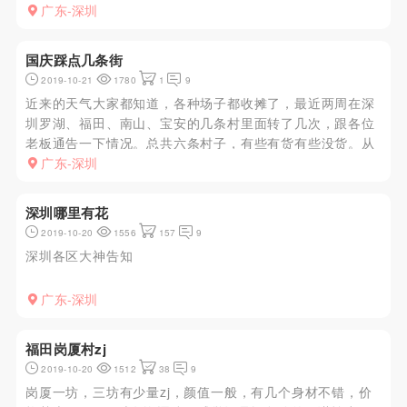
高，一米五几的样子，主要看起来还很年轻可爱的样子，见
广东-深圳
面聊了一会天，然后转账开始服务，妹子很耐心，认真的给
我洗澡，洗叽叽，插干水...
国庆踩点几条街
2019-10-21
1780
1
9
近来的天气大家都知道，各种场子都收摊了，最近两周在深
圳罗湖、福田、南山、宝安的几条村里面转了几次，跟各位
老板通告一下情况。总共六条村子，有些有货有些没货。从
东到西来说1、罗湖黄贝岭村没有踪影。考察点地铁站黄贝
广东-深圳
岭B出口，黄贝岭南街东侧的几条巷子。以前这边是有的，
我还保留了JT的微信...
深圳哪里有花
2019-10-20
1556
157
9
深圳各区大神告知
广东-深圳
福田岗厦村zj
2019-10-20
1512
38
9
岗厦一坊，三坊有少量zj，颜值一般，有几个身材不错，价