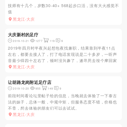
技师有十几个，岁数30-40+ 568起步口活，没有大火感觉不
值
黑龙江-大庆
大庆新村的足疗
2019-10-21
1277
119
9
2019年四月时半夜兴起想包夜找兼职，结果靠到半夜11点
左右，都要去接人了，打了电话发现说是二十多岁，一听声
音最少得四十左右了，顿时没兴趣了，遂寻思去按个摩回家
得了来到许久没去的金港足道，本来也没抱什么期望寻思找
黑龙江-大庆
个差不多的按个摩得了因为以前也来过没碰见过好看的，来
了第一个果然很遗...
让胡路龙岗附近足疗店
2019-10-20
955
149
9
前段时间看论坛里帖子给的信息，当晚就去体验了一下泰古
法的妹子，总体一般，中规中矩，但服务态度不错，价格也
不贵，想去体验的朋友们可以去试试。
黑龙江-大庆