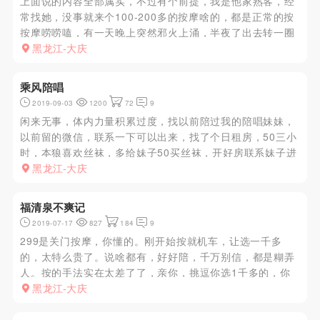
上面说的内容全部属实，不过有个前提，我是他家熟客，经
常找她，没事就来个100-200多的按摩啥的，都是正常的按
按摩唠唠嗑，有一天晚上突然邪火上涌，半夜了出去转一圈
也没找到啥好地方，快枪那地方不想去，我就给他发个微信
黑龙江-大庆
问他在不在，能出去不，当时她在上钟，过一会了直接就告
诉我去附近的宾...
乘风陪唱
2019-09-03
1200
72
9
闲来无事，体内力量积累过度，找以前陪过我的陪唱妹妹，
以前留的微信，联系一下可以出来，找了个日租房，50三小
时，本狼喜欢丝袜，多给妹子50买丝袜，开好房联系妹子进
屋，一起冲凉皮肤一般，摸摸抱抱，亲亲，毛毛不多，下面
黑龙江-大庆
没有异味很嫩，69时很有感觉，非常骚，水也多，把美女的
腿扛肩上直接蹲...
福清泉不爽记
2019-07-17
827
184
9
299是关门按摩，你懂的。刚开始按就机车，让选一千多
的，太特么贵了。说啥都有，好好陪，千万别信，都是糊弄
人。按的手法实在太差了了，亲你，挑逗你选1千多的，你
要是不选就脸拉下来，啥玩意啊。我坚持了一会，开始降
黑龙江-大庆
价。最后商量799，啥都有，结果简单舔舔胸就来大的了，
其他活啥都没给做，能...