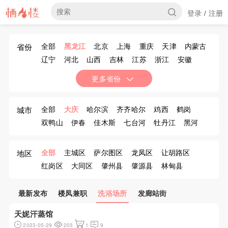
登录
注册
/
全部
黑龙江
北京
上海
重庆
天津
内蒙古
省份
辽宁
河北
山西
吉林
江苏
浙江
安徽
福建
江西
山东
河南
湖北
湖南
广东
更多省份
广西
海南
四川
贵州
云南
西藏
陕西
甘肃
青海
宁夏
新疆
香港
澳门
台湾
全部
大庆
哈尔滨
齐齐哈尔
鸡西
鹤岗
城市
双鸭山
伊春
佳木斯
七台河
牡丹江
黑河
绥化
大兴安岭
全部
主城区
萨尔图区
龙凤区
让胡路区
地区
红岗区
大同区
肇州县
肇源县
林甸县
杜尔伯特蒙古族自治县
最新发布
楼凤兼职
洗浴场所
发廊站街
天妮汗蒸馆
2023-05-29
203
1
9