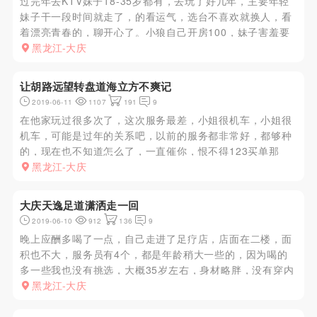
过完年去KTV妹子18-35岁都有，去玩了好几年，主要年轻
妹子干一段时间就走了，的看运气，选台不喜欢就换人，看
着漂亮青春的，聊开心了。小狼自己开房100，妹子害羞要
关灯，年轻白白嫩嫩，一起鸳鸯浴后，抱在一起亲亲缠绵像
黑龙江-大庆
情侣一样，乳头粉粉的，胸不大不小有弹性，舔弄妹子乳
头，小妹开始呻...
让胡路远望转盘道海立方不爽记
2019-06-11
1107
191
9
在他家玩过很多次了，这次服务最差，小姐很机车，小姐很
机车，可能是过年的关系吧，以前的服务都非常好，都够种
的，现在也不知道怎么了，一直催你，恨不得123买单那
种，很不爽，不过妹子一如既往的好，服务跟不上了，来他
黑龙江-大庆
家直接上四楼就可以，直接要人，水床，伴浴都有，如果回
到之前的服务就好了，...
大庆天逸足道潇洒走一回
2019-06-10
912
136
9
晚上应酬多喝了一点，自己走进了足疗店，店面在二楼，面
积也不大，服务员有4个，都是年龄稍大一些的，因为喝的
多一些我也没有挑选，大概35岁左右，身材略胖，没有穿内
衣，按摩的时候还是比较舒服的，按摩的时间不是很长因为
黑龙江-大庆
喝的太多，睡着了。