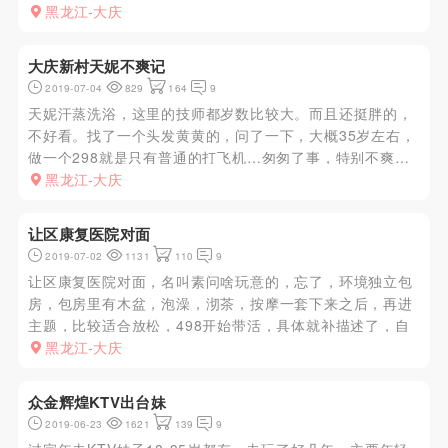
留电话之后，往后可以自己约出来。自己出来之后就可以随
黑龙江-大庆
便搞了，价格自己去谈。去她的出租屋就行。请她吃顿饭基
本往后就可以随便了，老...
大庆新村天妮不爽记
2019-07-04
829
164
9
天妮汗蒸洗浴，这里的技师都岁数比较大。而且还挺胖的，
不好看。找了一个头发黄黄的，问了一下，大概35岁左右，
做一个298就是只有普通的打飞机…匆匆了事，特别不爽…
黑龙江-大庆
让区康复医院对面
2019-07-02
1131
110
9
让区康复医院对面，名叫素问啥玩意的，忘了，环境独立包
房，包房里有木盆，泡澡，沏茶，按摩一套下来之后，再进
主题，比较适合放松，498开始带活，具体就补描述了，自
己去体验
黑龙江-大庆
众金辉煌KTV出台妹
2019-06-23
1621
139
9