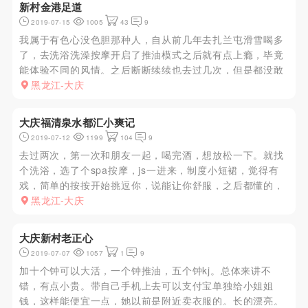
新村金港足道
2019-07-15
1005
43
9
我属于有色心没色胆那种人，自从前几年去扎兰屯滑雪喝多
了，去洗浴洗澡按摩开启了推油模式之后就有点上瘾，毕竟
能体验不同的风情。之后断断续续也去过几次，但是都没敢
做过大活，就这样还总是恐艾症发作，惭愧啊，我不算一只
黑龙江-大庆
合格的小狼。今天就讲一下我在金港足道的经历，滑雪回来
之后心里总是痒痒的，...
大庆福清泉水都汇小爽记
2019-07-12
1199
104
9
去过两次，第一次和朋友一起，喝完酒，想放松一下。就找
个洗浴，选了个spa按摩，js一进来，制度小短裙，觉得有
戏，简单的按按开始挑逗你，说能让你舒服，之后都懂的，
选活谈价，妹子30左右，不太白，不过胸大软，活好，
黑龙江-大庆
xiongtuiwutao口，然后带套啪啪啪，主要态度很好，不催
听话。...
大庆新村老正心
2019-07-07
1057
1
9
加十个钟可以大活，一个钟推油，五个钟kj。总体来讲不
错，有点小贵。带自己手机上去可以支付宝单独给小姐姐
钱，这样能便宜一点，她以前是附近卖衣服的。长的漂亮。