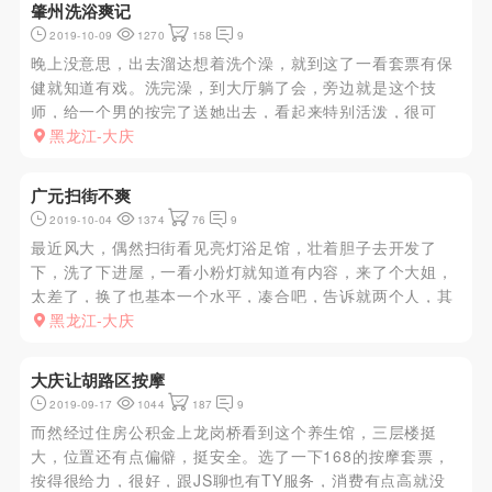
肇州洗浴爽记
2019-10-09
1270
158
9
晚上没意思，出去溜达想着洗个澡，就到这了一看套票有保
健就知道有戏。洗完澡，到大厅躺了会，旁边就是这个技
师，给一个男的按完了送她出去，看起来特别活泼，很可
爱，就想着一会就叫他了。等到我的时候还真是刚才看到的
黑龙江-大庆
那个妹子，性格真的好，长相也不错，挺漂亮的，按着按着
进入正题，然后去楼上包间...
广元扫街不爽
2019-10-04
1374
76
9
最近风大，偶然扫街看见亮灯浴足馆，壮着胆子去开发了
下，洗了下进屋，一看小粉灯就知道有内容，来了个大姐，
太差了，换了也基本一个水平，凑合吧，告诉就两个人，其
他请假，介绍下价格，简单按了按，完活走人，太次了，无
黑龙江-大庆
奈风大也就将就吧。
大庆让胡路区按摩
2019-09-17
1044
187
9
而然经过住房公积金上龙岗桥看到这个养生馆，三层楼挺
大，位置还有点偏僻，挺安全。选了一下168的按摩套票，
按得很给力，很好，跟JS聊也有TY服务，消费有点高就没