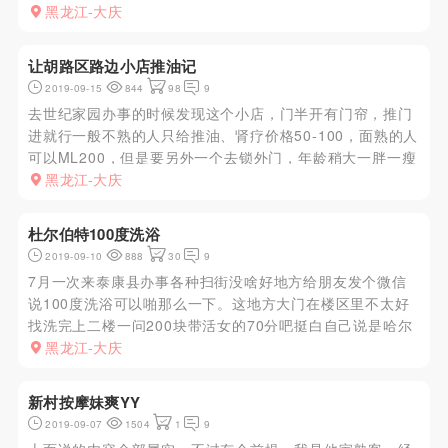
再问，按完走人了，房间不错都有独立卫生间洗澡。
黑龙江-大庆
让胡路区路边小店推油记
2019-09-15
844
98
9
去世纪家园办事的时候发现这个小店，门半开有门帘，推门
进就行一般不熟的人只给推油、肾疗价格50-100，面熟的人
可以ML200，但是要另外一个去锁外门，年龄稍大一胖一瘦
开个人口味吧。
黑龙江-大庆
杜尔伯特100度洗浴
2019-09-10
888
30
9
7月一次来泰康县办事各种扫街没啥好地方给朋友发个微信
说100度洗浴可以啪那么一下。这地方大门在楼区里不太好
找洗完上二楼一问200块带活女的70分吧挺白自己说是哈尔
滨的好各种要求你加活了不用吊她们、包房环境很差一股味
黑龙江-大庆
新村按摩妹爽YY
2019-09-07
1504
1
9