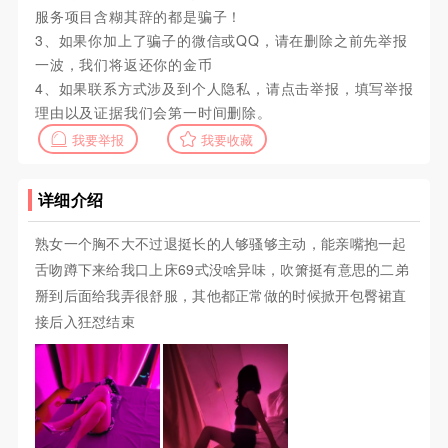
服务项目含糊其辞的都是骗子！
3、如果你加上了骗子的微信或QQ，请在删除之前先举报
一波，我们将返还你的金币
4、如果联系方式涉及到个人隐私，请点击举报，填写举报
理由以及证据我们会第一时间删除。
我要举报
我要收藏
详细介绍
熟女一个胸不大不过退挺长的人够骚够主动，能亲嘴抱一起
舌吻蹲下来给我口上床69式没啥异味，吹箫挺有意思的二弟
掰到后面给我弄很舒服，其他都正常做的时候掀开包臀裙直
接后入狂怼结束