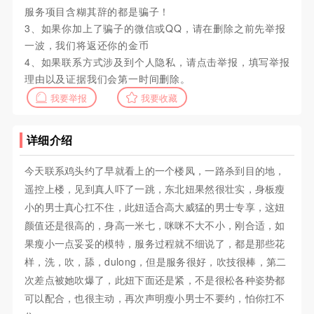
服务项目含糊其辞的都是骗子！
3、如果你加上了骗子的微信或QQ，请在删除之前先举报
一波，我们将返还你的金币
4、如果联系方式涉及到个人隐私，请点击举报，填写举报
理由以及证据我们会第一时间删除。
我要举报
我要收藏
详细介绍
今天联系鸡头约了早就看上的一个楼凤，一路杀到目的地，
遥控上楼，见到真人吓了一跳，东北妞果然很壮实，身板瘦
小的男士真心扛不住，此妞适合高大威猛的男士专享，这妞
颜值还是很高的，身高一米七，咪咪不大不小，刚合适，如
果瘦小一点妥妥的模特，服务过程就不细说了，都是那些花
样，洗，吹，舔，dulong，但是服务很好，吹技很棒，第二
次差点被她吹爆了，此妞下面还是紧，不是很松各种姿势都
可以配合，也很主动，再次声明瘦小男士不要约，怕你扛不