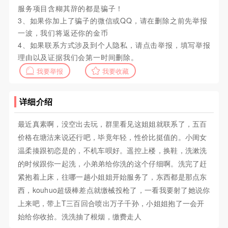
服务项目含糊其辞的都是骗子！
3、如果你加上了骗子的微信或QQ，请在删除之前先举报
一波，我们将返还你的金币
4、如果联系方式涉及到个人隐私，请点击举报，填写举报
理由以及证据我们会第一时间删除。
我要举报
我要收藏
详细介绍
最近真素啊，没空出去玩，群里看见这姐姐就联系了，五百
价格在塘沽来说还行吧，毕竟年轻，性价比挺值的。小闺女
温柔揍跟初恋是的，不机车呗好。遥控上楼，换鞋，洗漱洗
的时候跟你一起洗，小弟弟给你洗的这个仔细啊。洗完了赶
紧抱着上床，往哪一趟小姐姐开始服务了，东西都是那点东
西，kouhuo超级棒差点就缴械投枪了，一看我要射了她说你
上来吧，带上T三百回合喷出万子千孙，小姐姐抱了一会开
始给你收拾。洗洗抽了根烟，缴费走人