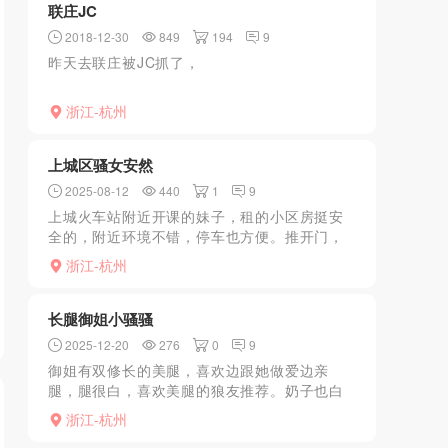
联庄JC
2018-12-30
849
194
9
昨天去联庄被JC抓了，
浙江-杭州
上城区骚女安然
2025-08-12
440
1
9
上城火车站附近开课的妹子，租的小区房挺安
全的，附近环境不错，停车也方便。推开门，
穿着是漏非漏的小裙，如果穿别的岂不更妙
浙江-杭州
哉，想到就忍不住流口水，都来感觉。胸白嫩
白嫩的，在我身边来回滑...
长腿御姐小骚骚
2025-12-20
276
0
9
御姐有双修长的美腿，喜欢边跟她做爱边亲
腿，腿很白，喜欢美腿的狼友推荐。奶子也白
白软软的很美，两个黑美人葡萄很诱惑。美女
浙江-杭州
会先给做一遍服务，前后胸推，果冻毒龙，吹