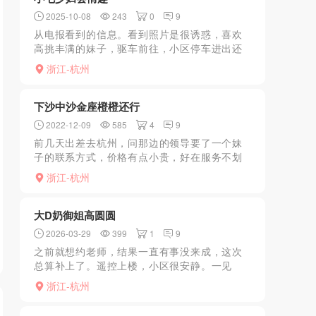
2025-10-08
243
0
9
从电报看到的信息。看到照片是很诱惑，喜欢
高挑丰满的妹子，驱车前往，小区停车进出还
方便的。进门就看到白白肉肉的两个小可爱出
浙江-杭州
现，双峰巨挺。开始没好意思摸。妹子热情的
招呼换鞋入座。洗个澡...
下沙中沙金座橙橙还行
2022-12-09
585
4
9
前几天出差去杭州，问那边的领导要了一个妹
子的联系方式，价格有点小贵，好在服务不划
水，挺不错的，身材脸蛋也很好，唯一一点就
浙江-杭州
是胸不大，本人喜欢超大号的，妹子性格不
错，挺健谈的，下面也不...
大D奶御姐高圆圆
2026-03-29
399
1
9
之前就想约老师，结果一直有事没来成，这次
总算补上了。遥控上楼，小区很安静。一见
面，人照没差，高挑大长腿、细腰大胸，丰乳
浙江-杭州
肥臀，直接交水费。老师陪着洗了个澡，洗得
干干净净，香得不行。进...