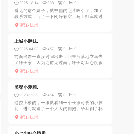
2025-12-14
388
0
9
看见的这个妹子，就被他的照片吸引了，加了
联系方式，问了一下刚好有空，马上打车就过
去了，地方很好找，新小区，到地方了遥控上
浙江-杭州
楼，一进门就被妹子的两个大灯吸引了，忍不
住就摸了一把，软软的...
上城小胖妹.
2025-04-08
457
2
9
前面出差一直没时间出击，回来后落地立马去
了妹子家，因为之前见过面，妹子对我态度很
好，接受调教，十分乖巧听话，主动舌吻和六
浙江-杭州
九，经过一段时间洗礼，她变得很开朗，说很
多哥哥都在教她怎么做...
美臀小萝莉.
2023-11-29
454
3
9
遥控上楼的，一眼就看到一个长很可爱的小萝
莉，进门就送了一个大大的拥抱。给我倒了杯
水，很活泼开朗健谈，聊了会天，就一起去共
浙江-杭州
浴了，还帮忙搓背，洗小弟弟那手好温柔体
贴，脾气很好，挺有耐心...
小七少妇会情趣