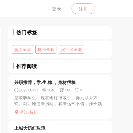
登录
注册
热门标签
浙江全套
杭州全套
滨江区全套
推荐阅读
兼职推荐，学.生.妹.，身材很棒
2020-07-11
1640
165
9
是兼职学生，现在刚好很吸引。弄到联系方
式。就让她过来房间，看来运气不错，妹子颜
值很高,笑起来很甜.进来后聊了几句，脱衣去冲
浙江-杭州
澡，妹子陪浴，完后上.床.。妹妹看着挺乖的，
没想到脱.光....
上城大奶红玫瑰