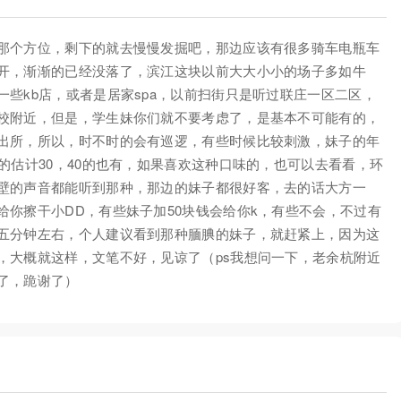
那个方位，剩下的就去慢慢发掘吧，那边应该有很多骑车电瓶车
开，渐渐的已经没落了，滨江这块以前大大小小的场子多如牛
些kb店，或者是居家spa，以前扫街只是听过联庄一区二区，
校附近，但是，学生妹你们就不要考虑了，是基本不可能有的，
出所，所以，时不时的会有巡逻，有些时候比较刺激，妹子的年
的估计30，40的也有，如果喜欢这种口味的，也可以去看看，环
壁的声音都能听到那种，那边的妹子都很好客，去的话大方一
你擦干小DD，有些妹子加50块钱会给你k，有些不会，不过有
五分钟左右，个人建议看到那种腼腆的妹子，就赶紧上，因为这
，大概就这样，文笔不好，见谅了（ps我想问一下，老余杭附近
了，跪谢了）