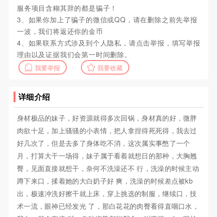
服务项目含糊其辞的都是骗子！
3、如果你加上了骗子的微信或QQ，请在删除之前先举报
一波，我们将返还你的金币
4、如果联系方式涉及到个人隐私，请点击举报，填写举报
理由以及证据我们会第一时间删除。
我要举报
我要收藏
详细介绍
身材极品的妹子，好资源就得多次回锅，身材真的好，微胖
肉欲十足，加上骚骚的小表情，把人拿捏得死死得，我去过
好几次了，但是去多了身体吃不消，这次属实事憋了一个
月，打算大干一场得，妹子属于看着就想日的那种，大胸翘
臀，见面直接就想干，奈何不洗澡还不 行，洗澡的时候主动
蹲下来口，揉着她的大白奶子好 爽，洗澡的时候差点被kb
出，极速冲洗好擦干就上床，穿上挑选的制服，继续口，技
术一流，眼神已经发光 了，那白花花的肉臀看得直咽口水，