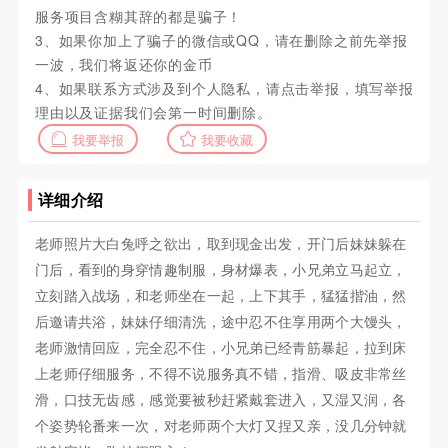
服务项目含糊其辞的都是骗子！
3、如果你加上了骗子的微信或QQ，请在删除之前先举报
一波，我们将返还你的金币
4、如果联系方式涉及到个人隐私，请点击举报，填写举报
理由以及证据我们会第一时间删除。
我要举报
我要收藏
详细介绍
老师照片大白兔呼之欲出，取到现金出发，开门后妹妹躲在
门后，看到的身穿情趣制服，身材爆表，小兄弟立马起立，
立刻踏入战场，和老师坐在一起，上下其手，猛猛揩油，然
后邀请共浴，妹妹仔细清洗，途中忍不住享用两个大馒头，
老师激情回应，完全忍不住，小兄弟已经青筋暴起，拉到床
上老师仔细服务，不得不说服务真不错，指滑、吸皮非常丝
滑，口技无齿感，感觉要被秒赶紧戴套进入，又湿又润，各
个姿势轮番来一次，对老师两个大灯又捏又亲，没几分钟就