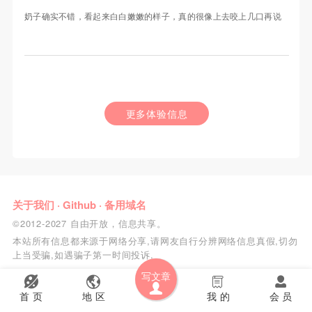
奶子确实不错，看起来白白嫩嫩的样子，真的很像上去咬上几口再说
更多体验信息
关于我们
·
Github
·
备用域名
©2012-2027 自由开放，信息共享。
本站所有信息都来源于网络分享,请网友自行分辨网络信息真假,切勿
上当受骗,如遇骗子第一时间投诉.
写文章
首 页
地 区
我 的
会 员