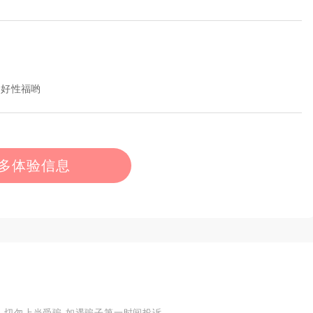
的好性福哟
多体验信息
,切勿上当受骗,如遇骗子第一时间投诉.