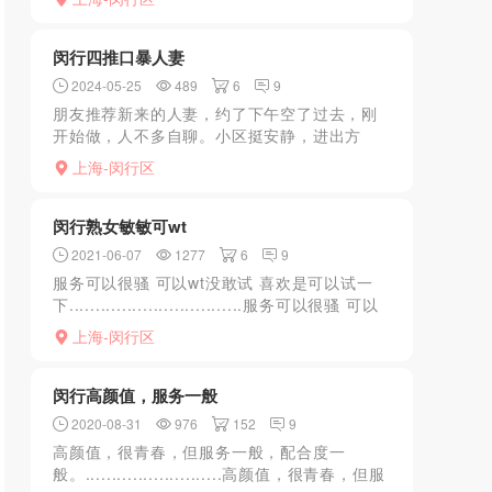
便冲洗了一下擦干净进房间准备 结果突然问我
想不想双...
闵行四推口暴人妻
2024-05-25
489
6
9
朋友推荐新来的人妻，约了下午空了过去，刚
开始做，人不多自聊。小区挺安静，进出方
便。见面30出头，不过保养挺好，身高有
上海-闵行区
168，腿长，皮肤比见过的一些年轻的还好一
点。价格300 40分...
闵行熟女敏敏可wt
2021-06-07
1277
6
9
服务可以很骚 可以wt没敢试 喜欢是可以试一
下.................................服务可以很骚 可以
wt没敢试 喜欢是可以试一下
上海-闵行区
闵行高颜值，服务一般
2020-08-31
976
152
9
高颜值，很青春，但服务一般，配合度一
般。..........................高颜值，很青春，但服