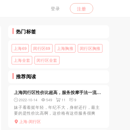
登录
注册
热门标签
上海69
闵行区69
上海胸推
闵行区胸推
上海全套
闵行区全套
推荐阅读
上海闵行区性价比超高，服务按摩手法一流的少妇
2022-10-14
549
11
9
妹子看着挺年轻，年纪不大，身材还行，最主
要的是性价比高啊，这价格有这些服务很爽
了，最主要的是按摩手法很棒，一进门就拉着
上海-闵行区
我去洗澡，洗完澡出来就直接上床开始服务