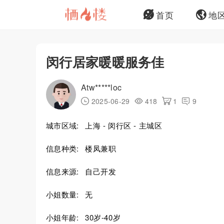
首页
地
闵行居家暖暖服务佳
Atw*****loc
2025-06-29
418
1
9
城市区域:
上海 - 闵行区 - 主城区
信息种类:
楼凤兼职
信息来源:
自己开发
小姐数量:
无
小姐年龄:
30岁-40岁