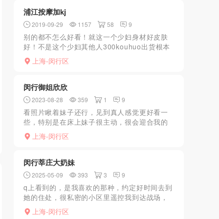
了，之后我舒服的直接睡着...
浦江按摩加kj
2019-09-29
1157
58
9
别的都不怎么好看！就这一个少妇身材好皮肤
好！不是这个少妇其他人300kouhuo出货根本
不值！在楼下问只有80按摩！300kouhuo出
上海-闵行区
货！
闵行御姐欣欣
2023-08-28
359
1
9
看照片瞅着妹子还行，见到真人感觉更好看一
些，特别是在床上妹子很主动，很会迎合我的
各种姿势，整得我很满足
上海-闵行区
闵行莘庄大奶妹
2025-05-09
393
3
9
q上看到的，是我喜欢的那种，约定好时间去到
她的住处，很私密的小区里遥控我到达战场，
映入眼帘一下子热血沸腾，帮助我洗了个澡开
上海-闵行区
始流程，一对大波在身上摩擦，感觉好爽啊！