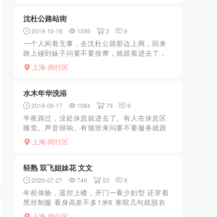
后面妹妹也很会，配...
沈杜公路站街
2019-10-19
1595
2
9
一个人闲着无事，去沈杜公路那边上网，回来
路上碰到妹子问要不要按摩，就跟着进去了，
问了价格，看妹子不错，奶子挺大的过段200，
上海-闵行区
妹子想拿套ml，我又给她按下去了，感觉有点
要射了，把出来...
水木年华洗浴
2019-06-17
1084
79
9
半夜路过，没处休息就进去了。有人在休息区
睡觉。声音很响。有领班来问要不要服务就跟
进去了。项目很简单，然后房间可以过夜休
上海-闵行区
息。态度不错也很会聊天。但是别的什么也不
多做。上海不熟也不知绿...
轻熟 双飞姐妹花 文文
2020-07-27
746
53
9
年前体验，遥控上楼，开门一看少妇型 还穿着
黑丝制服 看身高差不多1米6 寒暄几句就脱衣
办事 一起冲了个澡 乖乖 这奶子是真的大，随
上海-闵行区