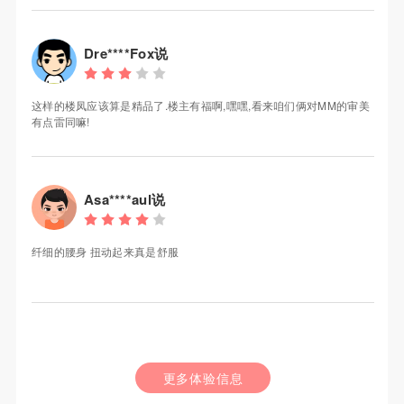
Dre****Fox说
这样的楼凤应该算是精品了.楼主有福啊,嘿嘿,看来咱们俩对MM的审美
有点雷同嘛!
Asa****aul说
纤细的腰身 扭动起来真是舒服
更多体验信息