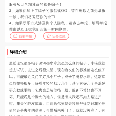
服务项目含糊其辞的都是骗子！
3、如果你加上了骗子的微信或QQ，请在删除之前先举报
一波，我们将返还你的金币
4、如果联系方式涉及到个人隐私，请点击举报，填写举报
理由以及证据我们会第一时间删除。
我要举报
我要收藏
详细介绍
最近论坛很多帖子说鸿都水岸怎么怎么爽的帖子，小狼我就
想去试试，去过之后很失望，现在狼友们的标准都这么低了
吗，可能最近关门了好几个厂子，成全了鸿都水岸。这浴室
虽然技师很多，好看年轻的却没几个，甚至有好几个歪瓜裂
枣充数辣眼睛，包房也是装修很一般。服务不算好也不算
坏。只能说是个泄火的地方。但是泄火我还不如去路边扫
街。想去的狼友慎重。目前哈尔滨我去过最舒适花钱花的最
值的还是去年的鼎源，可惜后来关门了，我就没关注了，有