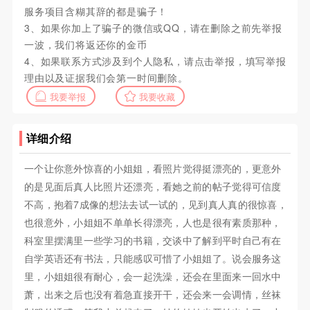
服务项目含糊其辞的都是骗子！
3、如果你加上了骗子的微信或QQ，请在删除之前先举报
一波，我们将返还你的金币
4、如果联系方式涉及到个人隐私，请点击举报，填写举报
理由以及证据我们会第一时间删除。
我要举报
我要收藏
详细介绍
一个让你意外惊喜的小姐姐，看照片觉得挺漂亮的，更意外
的是见面后真人比照片还漂亮，看她之前的帖子觉得可信度
不高，抱着7成像的想法去试一试的，见到真人真的很惊喜，
也很意外，小姐姐不单单长得漂亮，人也是很有素质那种，
科室里摆满里一些学习的书籍，交谈中了解到平时自己有在
自学英语还有书法，只能感叹可惜了小姐姐了。说会服务这
里，小姐姐很有耐心，会一起洗澡，还会在里面来一回水中
萧，出来之后也没有着急直接开干，还会来一会调情，丝袜