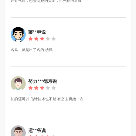
好有气质，想弄乱她的头发，扒光她的衣服
藤**申说
名凤，就是出了名的 楼凤
努力***德寿说
长的还可以 估计技术也不错 有空去爽她一次
运**爷说