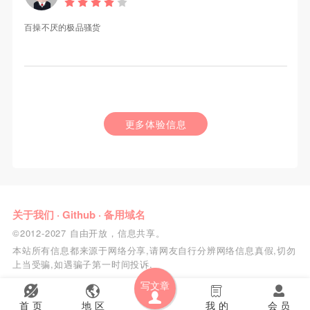
百操不厌的极品骚货
更多体验信息
关于我们
·
Github
·
备用域名
©2012-2027 自由开放，信息共享。
本站所有信息都来源于网络分享,请网友自行分辨网络信息真假,切勿
上当受骗,如遇骗子第一时间投诉.
写文章
首 页
地 区
我 的
会 员