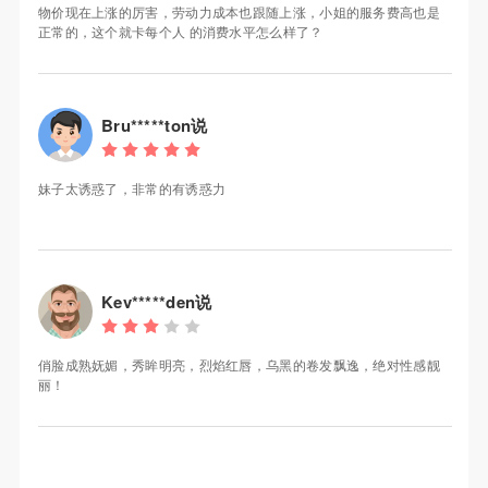
物价现在上涨的厉害，劳动力成本也跟随上涨，小姐的服务费高也是
正常的，这个就卡每个人 的消费水平怎么样了？
Bru*****ton说
妹子太诱惑了，非常的有诱惑力
Kev*****den说
俏脸成熟妩媚，秀眸明亮，烈焰红唇，乌黑的卷发飘逸，绝对性感靓
丽！