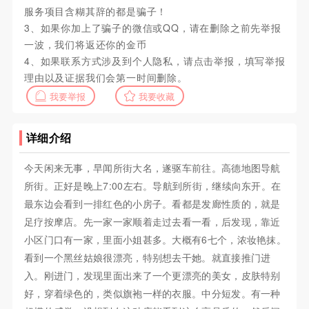
服务项目含糊其辞的都是骗子！
3、如果你加上了骗子的微信或QQ，请在删除之前先举报
一波，我们将返还你的金币
4、如果联系方式涉及到个人隐私，请点击举报，填写举报
理由以及证据我们会第一时间删除。
我要举报
我要收藏
详细介绍
今天闲来无事，早闻所街大名，遂驱车前往。高德地图导航
所街。正好是晚上7:00左右。导航到所街，继续向东开。在
最东边会看到一排红色的小房子。看都是发廊性质的，就是
足疗按摩店。先一家一家顺着走过去看一看，后发现，靠近
小区门口有一家，里面小姐甚多。大概有6七个，浓妆艳抹。
看到一个黑丝姑娘很漂亮，特别想去干她。就直接推门进
入。刚进门，发现里面出来了一个更漂亮的美女，皮肤特别
好，穿着绿色的，类似旗袍一样的衣服。中分短发。有一种