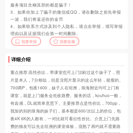
服务项目含糊其辞的都是骗子！
3、如果你加上了骗子的微信或QQ，请在删除之前先举报
一波，我们将返还你的金币
4、如果联系方式涉及到个人隐私，请点击举报，填写举报
理由以及证据我们会第一时间删除。
我要举报
我要收藏
详细介绍
重点推荐:高性价比，带课室也可上门2刷过这个妹子了，照
片是本人，7分相似，但是没照片显示的这么年轻，挺瘦的。
700两P，包夜1600，妹子人在坦洲，珠海附近均可上门有
课室，就是上门服务会先收路费。服务的话，kouhuo一般，
有齿感，DL就简单意思下。主要推荐点是性价比，700pp，
我加的别的珠海的妹子们，基本都是600/次以上的价位，包
夜4K 6K的人都有，一对比就可看出性价比。介意上门先路
费的狼友可以先去坦洲的课室体验，混熟了再约就不需要路