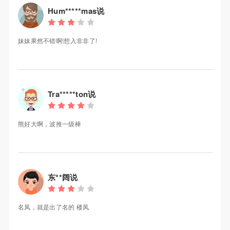
Hum*****mas说
妹妹果然不错啊!想入非非了!
Tra*****ton说
熊好大啊，波推一级棒
东**阔说
名凤，就是出了名的 楼凤