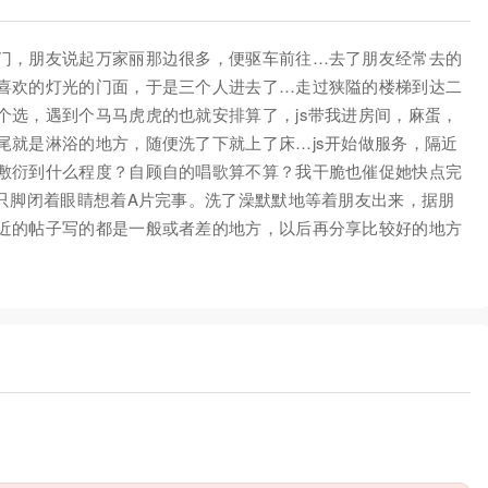
门，朋友说起万家丽那边很多，便驱车前往…去了朋友经常去的
喜欢的灯光的门面，于是三个人进去了…走过狭隘的楼梯到达二
个选，遇到个马马虎虎的也就安排算了，js带我进房间，麻蛋，
尾就是淋浴的地方，随便洗了下就上了床…js开始做服务，隔近
敷衍到什么程度？自顾自的唱歌算不算？我干脆也催促她快点完
一只脚闭着眼睛想着A片完事。洗了澡默默地等着朋友出来，据朋
近的帖子写的都是一般或者差的地方，以后再分享比较好的地方