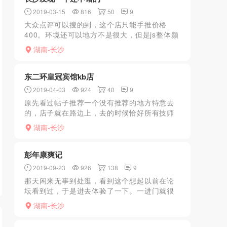
2019-03-15
816
50
9
大众点评可以搜的到，这个店只能手推价格
400。环境还可以地方不是很大，但是js整体颜
值都挺高的，试了几个都不错去之前记得打电
湖南-长沙
话预约要不然可能要等
东二环皇冠宾馆kb店
2019-04-03
924
40
9
原先看过帖子推荐一个没有推荐的地方特意去
的，店子就在路边上，去的时候恰好所有技师
在大堂开会，验证比较舒服进去全身搓澡，有
湖南-长沙
个洗澡台，洗的比较仔细，洗完技师檫身上水
的时候会跪下开始添了...
彭年康爽记
2019-09-23
926
138
9
那天闲来无事到处逛，看到这个想起以前在论
坛看到过，于是进去体验了一下。一进门就很
热情的接待，安排好Js。JS很主动，服务也很
湖南-长沙
不错，特别是艳舞。