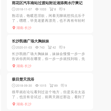
雨花区汽车南站过渡站附近湘添阁水疗爽记
2018-11-07
1033
8
9
熟话说，饱暖思淫欲，闲着无聊就想找点乐子
了，嘿嘿，毕竟老婆再漂亮，也不再有年轻时
候的那种激情了，我喜欢年轻漂亮的花姑娘，
湖南-长沙
以前都是去发廊找发廊妹解决的，或者找个长
沙上门服务的快餐，雨...
长沙凯德广场大胸妹妹
2020-01-03
743
42
9
长沙凯德广场大胸妹妹，妹妹会慢慢一步一步
告诉你房间在哪里，你一步一步就找到啦，先
是鸳鸯浴，然后口硬后戴套做
湖南-长沙
极目楚天洗浴
2018-09-30
1015
89
9
很早就在论坛看到过这个地方，但是实在太远
了，也没有尝试过，前两天路过那边，看到了
就进去体验一下。进门是一个做正规AM的地
湖南-长沙
方，说要洗澡，带路走过一个衣柜，很奇葩，