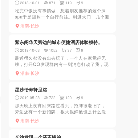
2018-10-01
871
119
9
吃完中饭没有事情做，想着朋友推荐的这个沫
spa于是团购一个自行前往。刚进大门，几个迎
宾就鞠躬欢迎光临，然后一个服务员就来接
湖南-长沙
待，验证团购之后问有没有熟悉的JS，想起朋
友推荐的于是直接...
紫东阁华天旁边的城市便捷酒店体验模特。
2018-10-03
1052
37
9
最近很久都没有出去玩了，一个人在家觉得无
聊，打开QQ发现群内有一则消息打动了我，现
在长沙酒店这个价格算是亲民的了，动则上千
湖南-长沙
有点消费不起，小的洗浴中心也没发现什么好
货，随即打电话询问...
星沙怡寿轩足浴
2019-05-28
722
120
9
那天晚上夜宵回来路过看到，招牌很老旧了，
旁边还有一个新招牌，很大很鲜艳也是什么洗
浴，后来技师告诉我里面有三百多的FJ，如今
湖南-长沙
这价格，没法说了。隐约记得从前有LY提到
过，就停车进去了，...
长沙发现一个还不错的