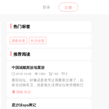
登录
注册
热门标签
湖南全套
长沙全套
推荐阅读
中国城戴斯故地重游
2018-10-06
1083
193
9
重回论坛，好像还是老号让我重新注册了，以
前当过锦衣卫，但是很久没用论坛有些规矩已
经不太清楚了，这个帖子也是重新来过的一个
湖南-长沙
开始，希望看官和版主将军等不要太见怪，多
多指教。故事是这样的...
星沙沫spa爽记