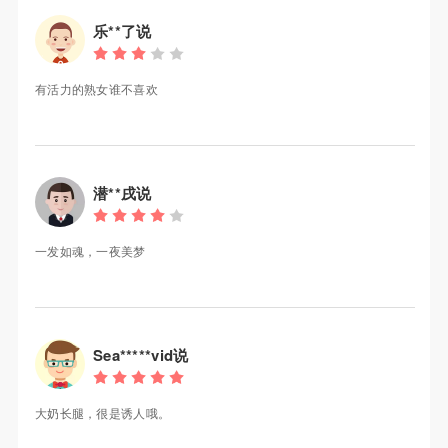
乐**了说
有活力的熟女谁不喜欢
潜**戌说
一发如魂，一夜美梦
Sea*****vid说
大奶长腿，很是诱人哦。