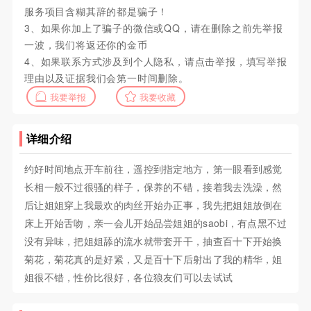
服务项目含糊其辞的都是骗子！
3、如果你加上了骗子的微信或QQ，请在删除之前先举报
一波，我们将返还你的金币
4、如果联系方式涉及到个人隐私，请点击举报，填写举报
理由以及证据我们会第一时间删除。
我要举报
我要收藏
详细介绍
约好时间地点开车前往，遥控到指定地方，第一眼看到感觉
长相一般不过很骚的样子，保养的不错，接着我去洗澡，然
后让姐姐穿上我最欢的肉丝开始办正事，我先把姐姐放倒在
床上开始舌吻，亲一会儿开始品尝姐姐的saobi，有点黑不过
没有异味，把姐姐舔的流水就带套开干，抽查百十下开始换
菊花，菊花真的是好紧，又是百十下后射出了我的精华，姐
姐很不错，性价比很好，各位狼友们可以去试试