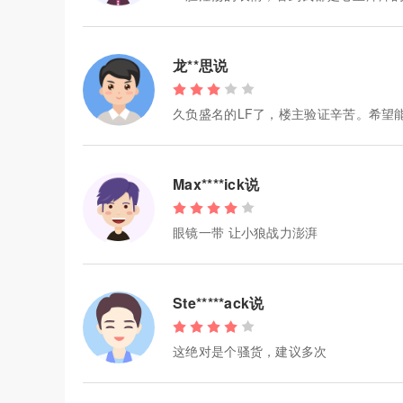
龙**思说
久负盛名的LF了，楼主验证辛苦。希望
Max****ick说
眼镜一带 让小狼战力澎湃
Ste*****ack说
这绝对是个骚货，建议多次