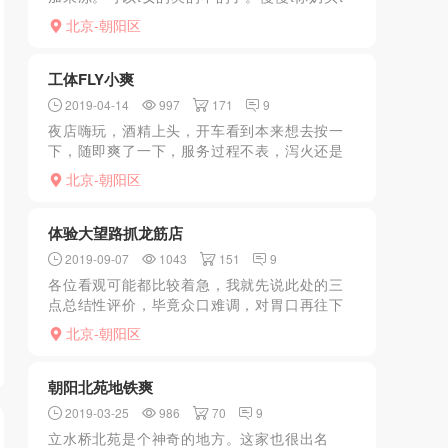
蛋蛋，拿了2杯水，轮流2重天，可以站着让她
北京-朝阳区
t，最后放屁股上给你推土，有房精油。时间没
到不让走，给...
工体FLY小爽
2019-04-14
997
171
9
夜店嗨玩，酒精上头，开车看到本来想去按一
下，随即爽了一下，服务过程不表，泻火还是
不错的
北京-朝阳区
体验大望路抓龙筋店
2019-09-07
1043
151
9
各位看观可能都比较着急，我就先说此处的三
点总结性评价，毕竟众口难调，对胃口再往下
细细品味1。货可对版，照片所见即所得，偏差
北京-朝阳区
不大。服务不缩水，不多也不少。没有惊喜，
也没有失望。没有套...
朝阳北苑地铁爽
2019-03-25
986
70
9
立水桥北苑是个神奇的地方。这家也很出名