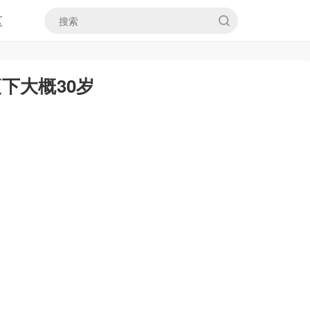
区
瘦下大概30岁