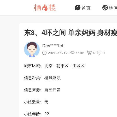
首页
地
东3、4环之间 单亲妈妈 身材
Dev*****iet
2020-11-12
1102
4
9
城市区域:
北京 - 朝阳区 - 主城区
信息种类:
楼凤兼职
信息来源:
自己开发
小姐数量:
无
小姐年龄:
22