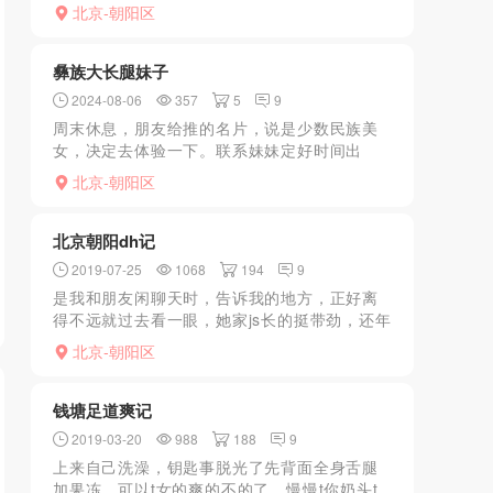
全部没有全部没有严打的太狠了原来蓝天路上
北京-朝阳区
面是小姐全部没有全部没有严打的太狠了原来
蓝天路上面是小姐全部...
彝族大长腿妹子
2024-08-06
357
5
9
周末休息，朋友给推的名片，说是少数民族美
女，决定去体验一下。联系妹妹定好时间出
发。一进门穿好丝袜，抹胸短裙。脱下衣服先
北京-朝阳区
去冲洗，回来趴在床上，后背按摩放松了十分
钟左右，妹子褪下胸罩，...
北京朝阳dh记
2019-07-25
1068
194
9
是我和朋友闲聊天时，告诉我的地方，正好离
得不远就过去看一眼，她家js长的挺带劲，还年
轻，大学生也有，穿的暴露不说，说话也待着
北京-朝阳区
那个浪劲，正戏前还有鸳鸯浴，喜好制服诱
惑，或者强暴的，可...
钱塘足道爽记
2019-03-20
988
188
9
上来自己洗澡，钥匙事脱光了先背面全身舌腿
加果冻。可以t女的爽的不的了。慢慢t你奶头t