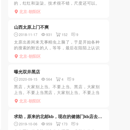
的，红红和柒柒。技术很不错，尺度还可以。
最喜欢鉆在胯下吃鸡巴，非常爽。其实就是为
北京-朝阳区
了最后射在她嘴里。有一个去了几次，同意颜
色。大活据说有人成功过...
山西太原上门不爽
2018-11-17
931
152
9
太原出差闲来无事精虫上脑了，于是开始各种
的搜索的附近的人，等等，最后在陌陌上认识
的一个鸡头，于是就约了一个，然后满心忐忑
北京-朝阳区
不安，害怕仙人跳什么的，于是酒店大堂等观
察一下，等了大约15...
曝光双井黑店
2020-09-15
564
4
9
黑店，大家别上当。不要上当。黑店，大家别
上当。不要上当黑店，大家别上当。不要上当
黑店，大家别上当。不要上当黑店，大家别上
北京-朝阳区
当。不要上当
求助，原来的北邮kb，现在的健德门kb店去哪里了？
2019-10-06
959
173
9