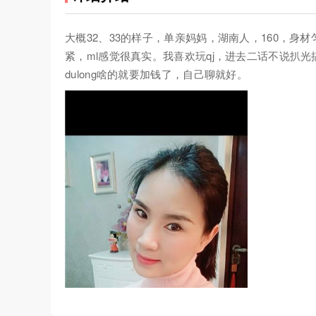
大概32、33的样子，单亲妈妈，湖南人，160，
紧，ml感觉很真实。我喜欢玩qj，进去二话不说扒
dulong啥的就要加钱了，自己聊就好。