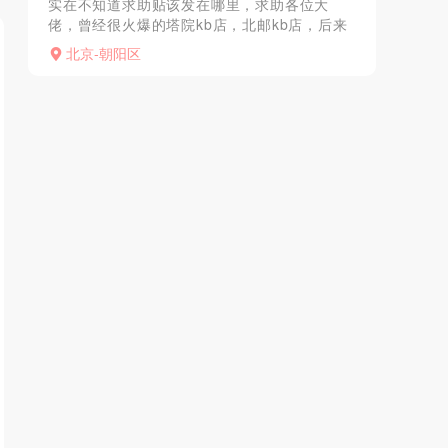
实在不知道求助贴该发在哪里，求助各位大
佬，曾经很火爆的塔院kb店，北邮kb店，后来
搬到健德门，7月去的时候贴了封条，老板也联
北京-朝阳区
系不上，有没有了解的大哥给说说新地址或者
联络攻略。这种好...