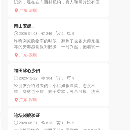
识的，现在在向西村私约，真人和照片没有区
别，可以放心冲，服务看好可不就行，没有套
广东-深圳
路 不催钟，进门迫不及待就一起洗澡了，浴室
调情一下就来感觉...
南山安娜..
2026-01-03
246
2
9
昨晚浏览购物车的时候，翻到了被各大师兄推
荐的安娜感觉很对眼缘，一时兴起，抱着试一
试的想法妹妹也回得挺快，顺利约到了个位置
广东-深圳
遥控上门，第一眼见到妹妹，感觉和频道照片
九成像，脸几乎一模一...
福田冰心少妇
2023-12-22
304
3
9
经朋友介绍过去的，小姐姐很温柔、态度不
错、身材也不错、奶子柔软，可亲可摸、洗完
澡开始服务、全套流程下来感觉还不错、口活
广东-深圳
很厉害没有齿感，下面水很多，很紧致，姿势
可随时切换，不催，主要...
论坛晓晓验证
2020-08-21
813
1
9