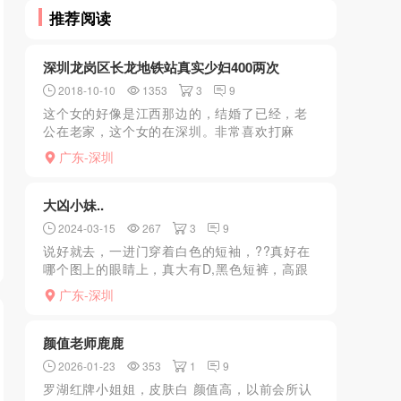
推荐阅读
深圳龙岗区长龙地铁站真实少妇400两次
2018-10-10
1353
3
9
这个女的好像是江西那边的，结婚了已经，老
公在老家，这个女的在深圳。非常喜欢打麻
将，不过经常输，输了之后就开始约炮，特别
广东-深圳
的特别的骚。做的时候声音超级大，据她说是
自己忍不住，脸型还可以...
大凶小妹..
2024-03-15
267
3
9
说好就去，一进门穿着白色的短袖，??真好在
哪个图上的眼睛上，真大有D,黑色短裤，高跟
鞋，前凸后翘的，花德是淡妆，看上去年轻有
广东-深圳
28左右吧！是我喜欢的类型，一起去洗了个
澡，口活极品，差...
颜值老师鹿鹿
2026-01-23
353
1
9
罗湖红牌小姐姐，皮肤白 颜值高，以前会所认