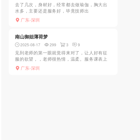
去了几次，身材好，经常都去做瑜伽，胸大出
水多，主要还是服务好，毕竟技师出
身。...............................
广东-深圳
南山御姐薄荷梦
2025-08-17
299
3
9
见到老师的第一眼就觉得来对了，让人好有征
服的欲望，，老师很热情，温柔。服务课表上
写的都会有做，先是一起在浴室洗澡，然后上
广东-深圳
床开始服务，漫游和胸推很舒服，估计是老师
的皮肤滑嫩，深喉做的...