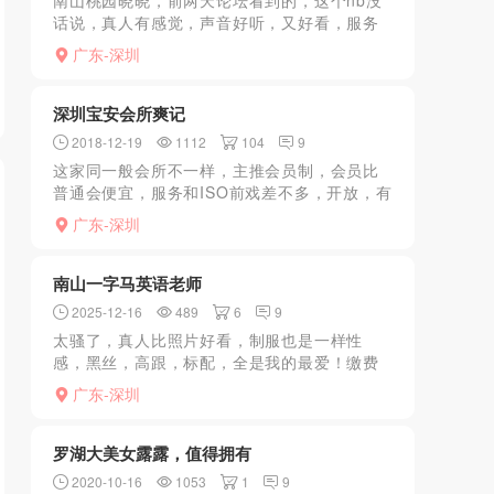
南山桃园晓晓，前两天论坛看到的，这个nb没
话说，真人有感觉，声音好听，又好看，服务
也到位，可以给满分了。约的满满的好像要慢
广东-深圳
慢加
深圳宝安会所爽记
2018-12-19
1112
104
9
这家同一般会所不一样，主推会员制，会员比
普通会便宜，服务和ISO前戏差不多，开放，有
沙发服务和臀部服务，跟一般会所服务流程差
广东-深圳
别很大，开放很多，狼友应该都喜欢。就是技
师数量少了点。厌...
南山一字马英语老师
2025-12-16
489
6
9
太骚了，真人比照片好看，制服也是一样性
感，黑丝，高跟，标配，全是我的最爱！缴费
后，老师便各种挑逗，宝贝前宝贝后，骚痒痒
广东-深圳
的，嘿嘿，来到浴室，老师各种摸，亲，让我
立马放开紧张的情绪，一...
罗湖大美女露露，值得拥有
2020-10-16
1053
1
9