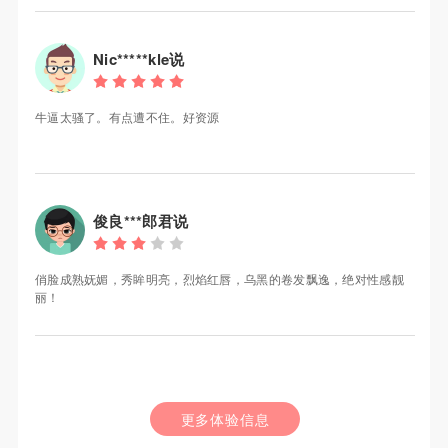
Nic*****kle说
牛逼太骚了。有点遭不住。好资源
俊良***郎君说
俏脸成熟妩媚，秀眸明亮，烈焰红唇，乌黑的卷发飘逸，绝对性感靓
丽！
更多体验信息