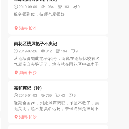
2019-09-09
1084
193
9
服务很到位，技师态度很好
湖南-长沙
雨花区楼风艳子不爽记
2019-07-26
812
194
9
从论坛得知此艳子qq号，听说在论坛比较有名
气就亲自去验证了，地点就在雨花区中铁木子
连锁酒店，长相和照片差距很大，完全不是一
湖南-长沙
个人，身材走形，肥胖，胸像40多岁生完孩子
的中年妇女，看到...
嘉和爽记（转）
2019-01-03
769
43
9
近期全国yd，到处风声鹤唳，qt是不敢了，虽
无英明，也不想臭名远扬，奈何终归是按耐不
住的，于是就到处看看SPA之类的，想想不
湖南-长沙
光，安全系数怎么也会高点吧，昨日傍晚时分
美团就搜了搜附近...