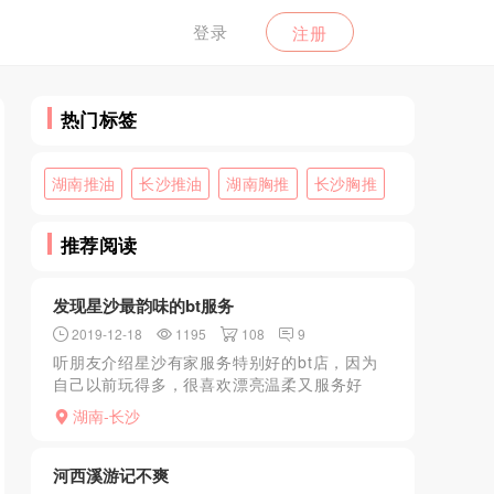
登录
注册
热门标签
湖南推油
长沙推油
湖南胸推
长沙胸推
推荐阅读
发现星沙最韵味的bt服务
2019-12-18
1195
108
9
听朋友介绍星沙有家服务特别好的bt店，因为
自己以前玩得多，很喜欢漂亮温柔又服务好
的，这样自己感觉会好很多。进店就被前台的
湖南-长沙
小哥哥叫进房间，叫了一个技师，看她那害羞
的样子，估计没做多久...
河西溪游记不爽