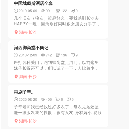
中国城戴斯酒店全套
2019-05-09
991
122
9
几个旧友（狼友）策起好久，要我杀到长沙去
HAPPY一晚，因为刚好同时跟女朋友分手了，
因为大家都在微信群里面策过很久了，都互相
湖南-长沙
和熟了虽然没见过面，那天也是小狼从小到现
在做过最嗨一次的...
河西御尚堂不爽记
2018-12-09
742
136
9
严打各种关门，跑到御尚堂足浴问，以前这里
妹子长得还可以，所以试了一下，人比较少，
就几个随便叫了一个，经理说是95年的，我看
湖南-长沙
不像，但是来都来了，还是想玩了再走，妹子
进门墨迹半天，长得...
再刷子幸..
2025-08-20
406
0
9
子幸老师我已经找过好多次了，每次见她还是
能一眼激发我的性欲，很有女友 身材娇小 屁股
大皮肤细嫩 上下两张嘴的活好，上面会吸 下面
湖南-长沙
会夹 ，啪啪的时候骚话娇喘让我欲罢不能，有