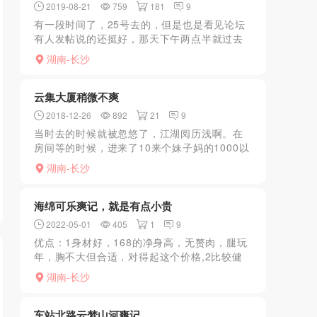
2019-08-21
759
181
9
有一段时间了，25号去的，但是也是看见论坛
有人发帖说的还挺好，那天下午两点半就过去
了。第一次去，也不熟悉，就安排了一个，颜
湖南-长沙
值一般般，但是想到是过来享受服务的，也就
没挑剔了。之前和最...
云集大厦稍微不爽
2018-12-26
892
21
9
当时去的时候就被忽悠了，江湖阅历浅啊。在
房间等的时候，进来了10来个妹子妈的1000以
下惨不忍睹啊后来选了个1200的，看着还行，
湖南-长沙
一进房间脱衣服妈的比我还平又黑又瘦整一个
火柴人。重...
海绵可乐爽记，就是有点小贵
2022-05-01
405
1
9
优点：1身材好，168的净身高，无赘肉，腿玩
年，胸不大但合适，对得起这个价格,2比较健
谈，环境较好,3服务还行，无齿感，B会夹.缺
湖南-长沙
点：1脸有整容痕迹，皮肤一般，不像自称的27
岁,2...
车站北路云梦山河爽记