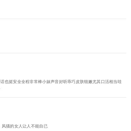
的话也挺安全全程非常棒小妹声音好听乖巧皮肤细嫩尤其口活相当哇
觉
，风骚的女人让人不能自已