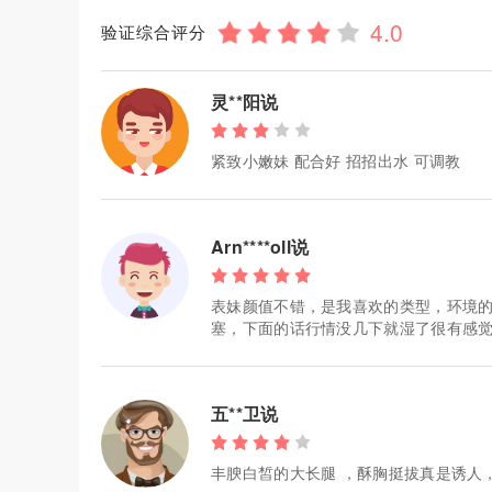
验证综合评分
灵**阳说
紧致小嫩妹 配合好 招招出水 可调教
Arn****oll说
表妹颜值不错，是我喜欢的类型，环境
塞，下面的话行情没几下就湿了很有感
五**卫说
丰腴白皙的大长腿 ，酥胸挺拔真是诱人