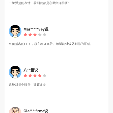
一脸淫荡的表情，看到我都是心里痒痒的啊~
Mar*****vey说
久负盛名的LF了，楼主验证辛苦。希望能继续见到你的原创。
八**量说
这绝对是个骚货，建议多次
Cle*****rme说