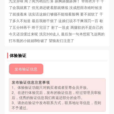
九没异味 闻了闻为稍后打算 舔胸舔腿舔脚丫 带雨衣开干 干
了会我就累了 但兄弟还硬着那就继续 没成想雨衣啥时候没
了就接着来 说实话这娘们够骚不能细看脸啊 要不就软了 干
了多久不知道 最后我都干烦了 这娘们说不干爽我罚一百 歇
了五分钟再干 终于完活了 射了一肚皮 两腿软的不是自己的
今天还没缓过来呢 洗完300走人 最后加一句本想双飞这两的
打吊瓶的小姐姐B给破了 望狼友们注意了
体验验证
发布验证信息
发布验证信息注意事项
1、体验验证功能只对购买者或者至尊会员开放。
2、在进行体验完后，发布的验证信息，经过管理员审核
后，优秀的验证信息我们将返还部分的金币。
3、请勿在验证中发布联系方式，联系地址等信息，否则
不予通过。