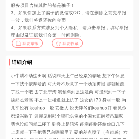
服务项目含糊其辞的都是骗子！
3、如果你加上了骗子的微信或QQ，请在删除之前先举报
一波，我们将返还你的金币
4、如果联系方式涉及到个人隐私，请点击举报，填写举报
理由以及证据我们会第一时间删除。
我要举报
我要收藏
详细介绍
小牛耕不动这田啊 话说昨天上午已经累的够呛 想下午休息
一下找个按摩啥的 可大哥不乐意了一个劲顶裤裆 那就睡醒
了找一个吧 去了北宁湾 我预料到是这姐两 可没想到一下子
揉那么老高 不是一进楼道就上炕了 这女的170 身材一般 胸
几乎没有 kouhuo一般 安徽人 说天津爷们kouhuo好 看见你
都没兴致了 进屋见到那个哪吒头像的小闺女正躺着吊瓶呢
我也没细问就二楼了 到楼上是陪浴 能亲能吻还给你口几下
上床就一下子把我兄弟噻嘴里了 硬的差点喷了（有齿感）六