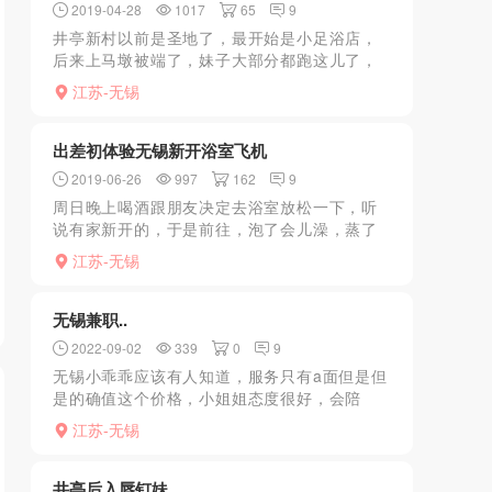
2019-04-28
1017
65
9
井亭新村以前是圣地了，最开始是小足浴店，
后来上马墩被端了，妹子大部分都跑这儿了，
后来这里又要拆迁。不知道妹子们要去哪儿了
江苏-无锡
周末闲来无事，想着去看看还有没有去了一
看，已经不复往日风光了...
出差初体验无锡新开浴室飞机
2019-06-26
997
162
9
周日晚上喝酒跟朋友决定去浴室放松一下，听
说有家新开的，于是前往，泡了会儿澡，蒸了
会桑拿，然后下楼am区，人多排队，轮到自己
江苏-无锡
进房间等了半小时差点走人，敲门声响起，进
来一职业装制服女，...
无锡兼职..
2022-09-02
339
0
9
无锡小乖乖应该有人知道，服务只有a面但是但
是的确值这个价格，小姐姐态度很好，会陪
浴，之后就是a面家口，口了很久才开炮，总的
江苏-无锡
来说体验很完美.
井亭后入唇钉妹