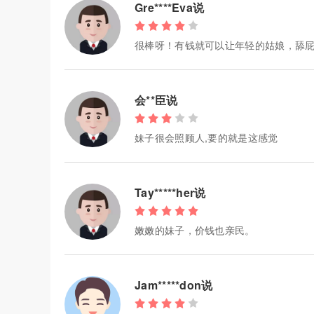
Gre****Eva说
很棒呀！有钱就可以让年轻的姑娘，舔
会**臣说
妹子很会照顾人,要的就是这感觉
Tay*****her说
嫩嫩的妹子，价钱也亲民。
Jam*****don说