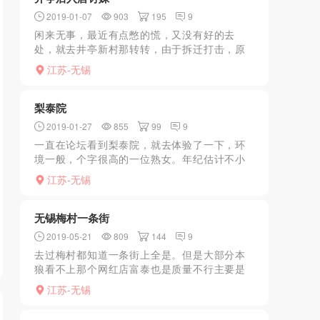
2019-01-07
903
195
9
闲来无事，最近有点憋的慌，又没有好的去
处，就去井亭新村那转转，由于拆迁打击，原
来妹子有20＋。过去转了一圈变个位数，看中
江苏-无锡
一个穿超高跟黑丝的，唇上还打唇钉的，看着
就骚，过段约了，上了...
梨泰院
2019-01-27
855
99
9
一直在论坛看到梨泰院，就去体验了一下，环
境一般，个字很高的一位熟女。年纪估计不小
了，但服务很好而且很调皮。试了一次站姿，
江苏-无锡
可以说相当之爽。推荐一波。一直在论坛看到
梨泰院，就去体验了一...
无锡梅村一条街
2019-05-21
809
144
9
去过梅村都知道一条街上全是。但是大部分本
狼看不上那个网红店富泰也是质量不行主要是
岁数大。只有这个海河还不错都是25左右的小
江苏-无锡
姑娘嫩。位置在香梅大酒店斜对面。环境也还
行算干净。KH30...