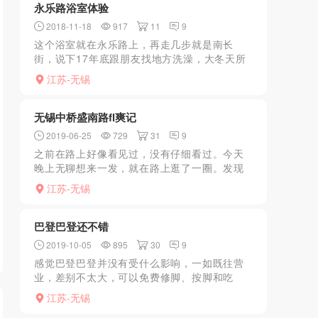
永乐路浴室体验
2018-11-18
917
11
9
这个浴室就在永乐路上，再走几步就是南长
街，说下17年底跟朋友找地方洗澡，大冬天所
有漫温泉都满满的像是菜市场，无奈一圈准备
江苏-无锡
回家了，刚好看到这个浴室，外面门面有点老
旧，但没想到里面环境...
无锡中桥盛南路fl爽记
2019-06-25
729
31
9
之前在路上好像看见过，没有仔细看过。今天
晚上无聊想来一发，就在路上逛了一圈。发现
还真有，进去有俩，都挺年轻的。还是这个
江苏-无锡
价，口一会，开干。叫的挺骚的。干完收工。
之前在路上好像看见过，...
巴登巴登还不错
2019-10-05
895
30
9
感觉巴登巴登并没有受什么影响，一如既往营
业，差别不太大，可以免费修脚、按脚和吃
饭。全部做完可以三个小时，休闲方式的好去
江苏-无锡
处。免费修脚的小妹你觉得不错也可以要求帮