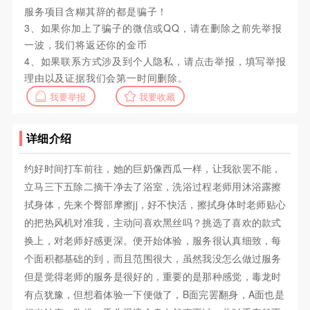
服务项目含糊其辞的都是骗子！
3、如果你加上了骗子的微信或QQ，请在删除之前先举报
一波，我们将返还你的金币
4、如果联系方式涉及到个人隐私，请点击举报，填写举报
理由以及证据我们会第一时间删除。
我要举报
我要收藏
详细介绍
约好时间打车前往，她的巨奶像西瓜一样，让我欲罢不能，
立马三下五除二摘干净去了浴室，洗浴过程老师用沐浴露擦
拭身体，先来个臀部摩擦jj，好不快活，擦拭身体时老师贴心
的把热风机对准我，主动问喜欢黑丝吗？挑选了喜欢的款式
换上，对老师好感更深。便开始体验，服务很认真细致，每
个面积都基础的到，而且范围很大，虽然我没怎么做过服务
但是觉得老师的服务是很好的，重要的是那种感觉，毒龙时
有点犹豫，但想着体验一下便做了，B面完罢翻身，A面也是