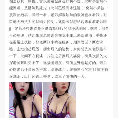
相当认真，胸推，舌头滑遍全身在舒爽不过，此时手定然不
能闲着，从酥胸到处走（此时已经洪水泛滥 ）突然小弟被一
股温热包裹，睁眼一看，老师媚眼如丝的眼神也在看我，对
口毫无抵抗力的我竭力控制，遂提出我想站起来看着老师吃
jj，老师还打趣道是不是喜欢征服的那种感觉啊，嘿嘿，那自
不必多说，站起来后老师舌尖在我小弟上来回跳动，手指还
在蛋蛋上抚摸，好似两张小嘴在服务，期间尝试了两次深
喉，主动抬起屁股，摆出后入的姿势，奈何想先来老汉推车
一下，此间不在赘述，片刻之后换后入姿势，有几次插的太
深老师直叫受不了，遂减慢速度，有所提升也是好的。最后
心疼老师还是改为推车，结束战斗，老师贴心的将TT摘下随
后洗浴，出门还送上香吻，结束了愉快的一天。