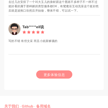
去过几次安排了一个叫大玉儿的身材跟这个图差不多样子不一样不过
挺好看的属于那种媚的类型服务都OK，有鸳鸯浴互动洗澡这个挺好然
后就是波推口吹然后开始做，整体不错，可以试一下。
Tab*****ell说
写的不错 有些文采 而且小妞真够骚的
更多体验信息
关于我们
·
Github
·
备用域名