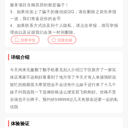
服务项目含糊其辞的都是骗子！
3、如果你加上了骗子的微信或QQ，请在删除之前先举报
一波，我们将返还你的金币
4、如果联系方式涉及到个人隐私，请点击举报，填写举报
理由以及证据我们会第一时间删除。
我要举报
我要收藏
详细介绍
今天闲来无趣翻了翻手机看见别人介绍江宁区新开了一家实
体店离家不远刚好看看到了地方等了半天才有人来接我听说
挺忙的抱着很大希望想会不会没有什么妹子还行来了十几个
妹子叫我选我一下选俩价格这么便宜双飞刚刚好。价格不贵
全场也不分牌子。预约价598998过几天有朋友还要一起的私
信我
体验验证