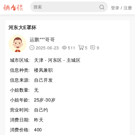
登录
注册
/
河东大E罩杯
运鹏***哥哥
2025-06-23
511
5
9
城市区域:
天津 - 河东区 - 主城区
信息种类:
楼凤兼职
信息来源:
自己开发
小姐数量:
无
小姐年龄:
25岁-30岁
营业时间:
自己约
消费日期:
昨天
消费价格:
400