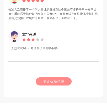
去过几次安排了一个叫大玉儿的身材跟这个图差不多样子不一样不过
挺好看的属于那种媚的类型服务都OK，有鸳鸯浴互动洗澡这个挺好然
后就是波推口吹然后开始做，整体不错，可以试一下。
宜**叔说
一直想试试啊~不知道自己体力够不够~
更多体验信息