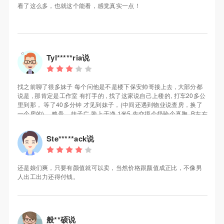
看了这么多，也就这个能看，感觉真实一点！
Tyl*****ria说
找之前聊了很多妹子 每个问他是不是楼下保安帅哥接上去 , 大部分都
说是 , 那肯定是工作室 有打手的 , 找了这家说自己上楼的, 打车20多公
里到那， 等了40多分钟 才见到妹子，(中间还遇到物业说查房，换了
一个房的) ，略贵... 妹子广 脸上干净 1米5 先交摸个奶验个真胸, B左右
， 清廋的差不多就这样了，妹子脱了衣服不错 比家里那位漂亮的多,
总的怎么说呢 缺点个子不算高，胸不算大，力气一般, 优点水嫩光滑
Ste*****ack说
，比较配合, 还送原味丝袜(不过我用不上) , 对我个人来说值回票价
了， 你们能不能满意 可以参考下
还是娘们爽，只要有颜值就可以卖，当然价格跟颜值成正比，不像男
人出工出力还得付钱。
般**硕说