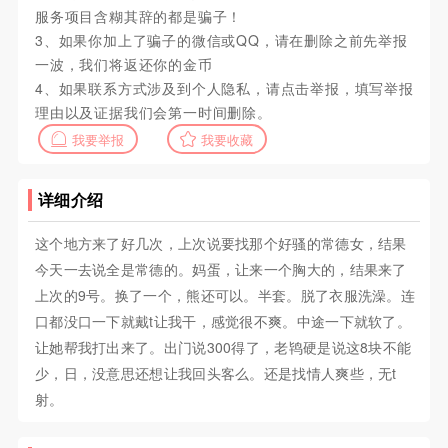
服务项目含糊其辞的都是骗子！
3、如果你加上了骗子的微信或QQ，请在删除之前先举报
一波，我们将返还你的金币
4、如果联系方式涉及到个人隐私，请点击举报，填写举报
理由以及证据我们会第一时间删除。
我要举报
我要收藏
详细介绍
这个地方来了好几次，上次说要找那个好骚的常德女，结果
今天一去说全是常德的。妈蛋，让来一个胸大的，结果来了
上次的9号。换了一个，熊还可以。半套。脱了衣服洗澡。连
口都没口一下就戴t让我干，感觉很不爽。中途一下就软了。
让她帮我打出来了。出门说300得了，老鸨硬是说这8块不能
少，日，没意思还想让我回头客么。还是找情人爽些，无t
射。