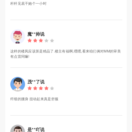
杆杆见底干她个一小时
魔**帅说
这样的楼凤应该算是精品了.楼主有福啊,嘿嘿,看来咱们俩对MM的审美
有点雷同嘛!
茂**了说
纤细的腰身 扭动起来真是舒服
是**吖说