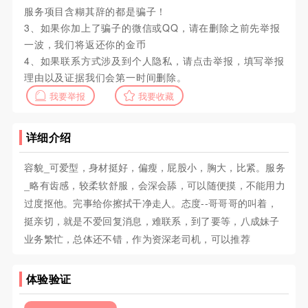
服务项目含糊其辞的都是骗子！
3、如果你加上了骗子的微信或QQ，请在删除之前先举报
一波，我们将返还你的金币
4、如果联系方式涉及到个人隐私，请点击举报，填写举报
理由以及证据我们会第一时间删除。
我要举报
我要收藏
详细介绍
容貌_可爱型，身材挺好，偏瘦，屁股小，胸大，比紧。服务
_略有齿感，较柔软舒服，会深会舔，可以随便摸，不能用力
过度抠他。完事给你擦拭干净走人。态度--哥哥哥的叫着，
挺亲切，就是不爱回复消息，难联系，到了要等，八成妹子
业务繁忙，总体还不错，作为资深老司机，可以推荐
体验验证