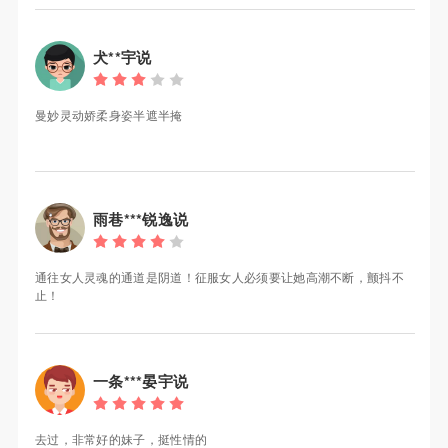
犬**宇说
曼妙灵动娇柔身姿半遮半掩
雨巷***锐逸说
通往女人灵魂的通道是阴道！征服女人必须要让她高潮不断，颤抖不
止！
一条***晏宇说
去过，非常好的妹子，挺性情的