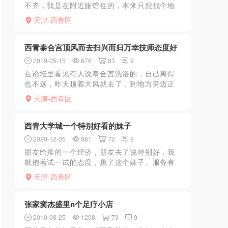
不齐，我是在附近旅馆住的，本来只想找个地
方拔个罐，一进门竟然说没拔罐只有dbj，看那
天津-西青区
妹子挺骚的，那就来一个吧，过程就那样
西青泰合宫顶风而去扫兴而归万幸技师态度好
2019-05-15
876
83
9
在论坛里看见有人说泰合宫洗浴的，自己离得
也不远，昨天顶着大风就去了，到地方旁边正
在修地铁堵得严严实实的，停好车抽根烟观察
天津-西青区
一会，没有人出入，应该天冷没有人来。抽完
烟进去，小龟挺热情，...
西青大学城一个特别好看的妹子
2020-12-05
881
72
9
朋友给推的一个经济，朋友去了说特别好，我
就抱着试一试的态度，挑了这个妹子。服务有
6/8的，我选的8的。进屋看到妹子被惊艳了，
天津-西青区
绝对比照片好看，皮肤白，嫩，乳头粉的，胸
有c左右，说是我...
张家窝杰盛里n个足疗小店
2019-08-25
1208
73
9