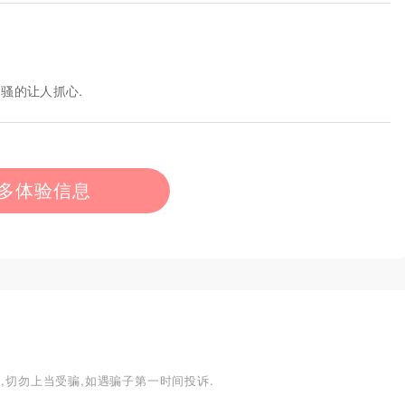
骚的让人抓心.
多体验信息
,切勿上当受骗,如遇骗子第一时间投诉.