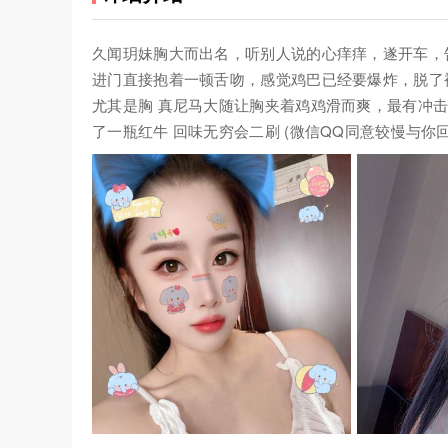
久闻玥妹胸大而出名，听别人说的心痒痒，遂开车，
进门直接抱着一顿舌吻，感觉鸡巴已经要爆炸，脱了
尤其是胸 真尼马大随让胸夹着鸡鸡滑而爽，最有冲击
了一瓶红牛 回味无穷会二刷 (微信QQ同意较慢与你