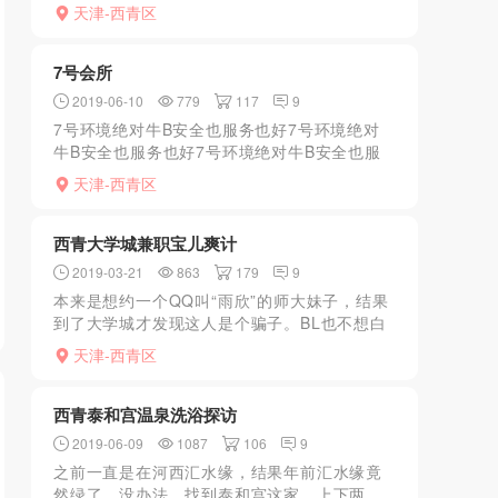
好，不摧人，喜欢上去就是一顿猛干，喷水。
天津-西青区
小狼喜欢的就是干到最后射她一嘴，她全吃
了，
7号会所
2019-06-10
779
117
9
7号环境绝对牛B安全也服务也好7号环境绝对
牛B安全也服务也好7号环境绝对牛B安全也服
务也好7号环境绝对牛B安全也服务也好7号环
天津-西青区
境绝对牛B安全也服务也好过年期间都不停业多
牛B啊关键是...
西青大学城兼职宝儿爽计
2019-03-21
863
179
9
本来是想约一个QQ叫“雨欣”的师大妹子，结果
到了大学城才发现这人是个骗子。BL也不想白
来一趟，于是联系了以前加过一个西青的经纪
天津-西青区
人晴晴，她那有几个妹子，经常上新人，朋友
圈有妹子照片，...
西青泰和宫温泉洗浴探访
2019-06-09
1087
106
9
之前一直是在河西汇水缘，结果年前汇水缘竟
然绿了，没办法，找到泰和宫这家，上下两