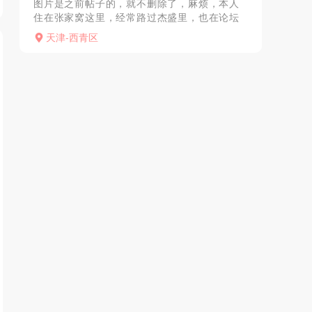
图片是之前帖子的，就不删除了，麻烦，本人
住在张家窝这里，经常路过杰盛里，也在论坛
看过很多说杰盛里的，我给大家总结一下，杰
天津-西青区
盛里小区很多门，基本进去的话就走辛老路，
好利来对面的那个门，...