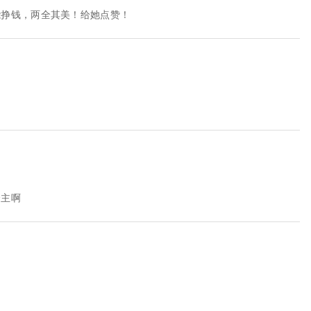
能挣钱，两全其美！给她点赞！
楼主啊