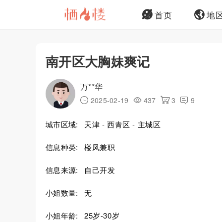
首页
地
南开区大胸妹爽记
万**华
2025-02-19
437
3
9
城市区域:
天津 - 西青区 - 主城区
信息种类:
楼凤兼职
信息来源:
自己开发
小姐数量:
无
小姐年龄:
25岁-30岁