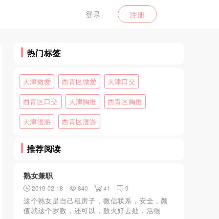
登录
注册
热门标签
天津做爱
西青区做爱
天津口交
西青区口交
天津胸推
西青区胸推
天津漫游
西青区漫游
推荐阅读
熟女兼职
2019-02-18
840
41
9
这个熟女是自己租房子，微信联系，安全，颜
值就这个岁数，还可以，败火好去处，活很