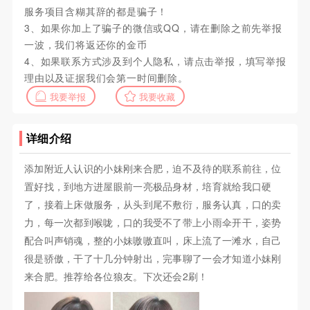
服务项目含糊其辞的都是骗子！
3、如果你加上了骗子的微信或QQ，请在删除之前先举报
一波，我们将返还你的金币
4、如果联系方式涉及到个人隐私，请点击举报，填写举报
理由以及证据我们会第一时间删除。
我要举报
我要收藏
详细介绍
添加附近人认识的小妹刚来合肥，迫不及待的联系前往，位
置好找，到地方进屋眼前一亮极品身材，培育就给我口硬
了，接着上床做服务，从头到尾不敷衍，服务认真，口的卖
力，每一次都到喉咙，口的我受不了带上小雨伞开干，姿势
配合叫声销魂，整的小妹嗷嗷直叫，床上流了一滩水，自己
很是骄傲，干了十几分钟射出，完事聊了一会才知道小妹刚
来合肥。推荐给各位狼友。下次还会2刷！