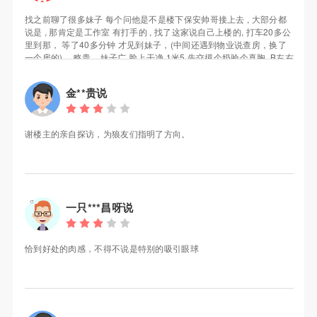
找之前聊了很多妹子 每个问他是不是楼下保安帅哥接上去 , 大部分都
说是 , 那肯定是工作室 有打手的 , 找了这家说自己上楼的, 打车20多公
里到那， 等了40多分钟 才见到妹子，(中间还遇到物业说查房，换了
一个房的) ，略贵... 妹子广 脸上干净 1米5 先交摸个奶验个真胸, B左右
， 清廋的差不多就这样了，妹子脱了衣服不错 比家里那位漂亮的多,
总的怎么说呢 缺点个子不算高，胸不算大，力气一般, 优点水嫩光滑
金**贵说
，比较配合, 还送原味丝袜(不过我用不上) , 对我个人来说值回票价
了， 你们能不能满意 可以参考下
谢楼主的亲自探访，为狼友们指明了方向。
一只***昌呀说
恰到好处的肉感，不得不说是特别的吸引眼球