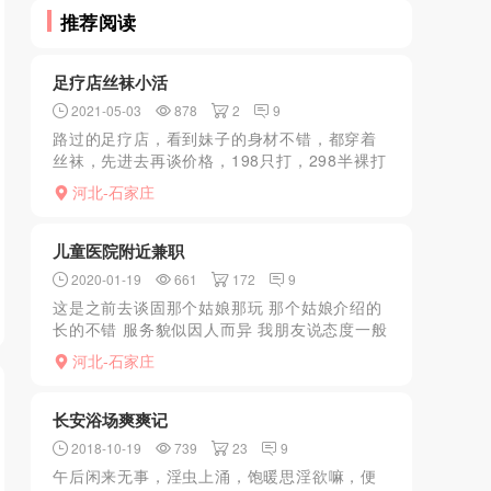
推荐阅读
足疗店丝袜小活
2021-05-03
878
2
9
路过的足疗店，看到妹子的身材不错，都穿着
丝袜，先进去再谈价格，198只打，298半裸打
再按摩，娱乐可以，xh不推荐去。
河北-石家庄
儿童医院附近兼职
2020-01-19
661
172
9
这是之前去谈固那个姑娘那玩 那个姑娘介绍的
长的不错 服务貌似因人而异 我朋友说态度一般
我去的时候态度很好,虽然不是特别年轻那种 但
河北-石家庄
是长的真的还可以 身材也不错 跟谈固那个姑娘
差...
长安浴场爽爽记
2018-10-19
739
23
9
午后闲来无事，淫虫上涌，饱暖思淫欲嘛，便