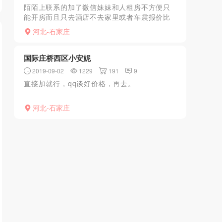
陌陌上联系的加了微信妹妹和人租房不方便只
能开房而且只去酒店不去家里或者车震报价比
较优惠问了缘故说是刚出来先这个价格一周拉
河北-石家庄
拉人气过后涨价妹妹颜值还可以25左右kouhuo
也不错过程就...
国际庄桥西区小安妮
2019-09-02
1229
191
9
直接加就行，qq谈好价格，再去。
河北-石家庄