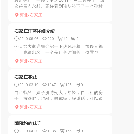
最近休息了一段，不过2019年马上过去了，怎
么得留点念想。正好看到论坛验证了一个孙村
的，我加上聊了聊，也去验证了一下。本人比
河北-石家庄
照片胖一些，服务还可以，不机车，该呻吟的
都会呻吟，在这个...
石家庄汗蒸详细介绍
2019-08-06
930
49
9
今天给大家详细介绍一下热风汗蒸，很多人都
问，也很出名，一个是厂长时间长，位置也
好，还有就是有时候会有学生妹。热风以前经
河北-石家庄
常去，从去年开始，又重新装修，装修完以后
涨价了，妹子质量也有所...
石家庄藁城
2019-03-19
1047
125
9
自己找的，妹子胸特别大，年轻，自己租的房
子，有些胖，狗骚，够体贴，好说话，可以跟
她商量叫他闺蜜一夜双飞1000
河北-石家庄
陌陌约的妹子
2019-04-20
1036
166
9