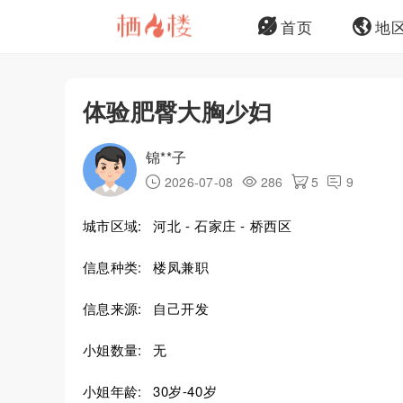
首页
地
体验肥臀大胸少妇
锦**子
2026-07-08
286
5
9
城市区域:
河北 - 石家庄 - 桥西区
信息种类:
楼凤兼职
信息来源:
自己开发
小姐数量:
无
小姐年龄:
30岁-40岁