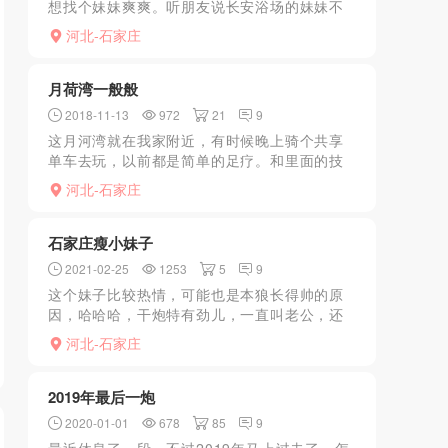
想找个妹妹爽爽。听朋友说长安浴场的妹妹不
错。于是便直接驾车过去。简单洗了洗，进入
河北-石家庄
包房，便让服务生多叫几个过来选选。一下子
来了七八个，还别说，...
月荷湾一般般
2018-11-13
972
21
9
这月河湾就在我家附近，有时候晚上骑个共享
单车去玩，以前都是简单的足疗。和里面的技
师聊透了，才知道有特服。可以与技师协商。
河北-石家庄
有几个妹子黑丝高跟的还不错，但是价钱比较
贵。还有几个稍微上点...
石家庄瘦小妹子
2021-02-25
1253
5
9
这个妹子比较热情，可能也是本狼长得帅的原
因，哈哈哈，干炮特有劲儿，一直叫老公，还
说下次有机会约一起吃饭，恐怕就是想跟我免
河北-石家庄
费打炮，也省了我的嫖娼费了，帅气的狼友可
以去试试
2019年最后一炮
2020-01-01
678
85
9