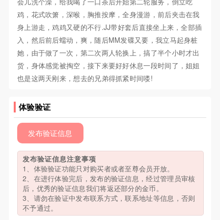
会儿洗个澡，给我喝了一口茶后开始第二轮服务，倒立吃
鸡，花式吹箫，深喉，胸推按摩，全身漫游，前后夹击在我
身上游走，鸡鸡又硬的不行.JJ带好套后直接坐上来，全部插
入，然后前后蠕动，爽，随后MM发碟又要，我立马起身桩
她，由于做了一次，第二次两人轮换上，搞了半个小时才出
货，身体感觉被掏空，接下来要好好休息一段时间了，姐姐
也是这两天刚来，想去的兄弟得抓紧时间喽!
体验验证
发布验证信息
发布验证信息注意事项
1、体验验证功能只对购买者或者至尊会员开放。
2、在进行体验完后，发布的验证信息，经过管理员审核
后，优秀的验证信息我们将返还部分的金币。
3、请勿在验证中发布联系方式，联系地址等信息，否则
不予通过。