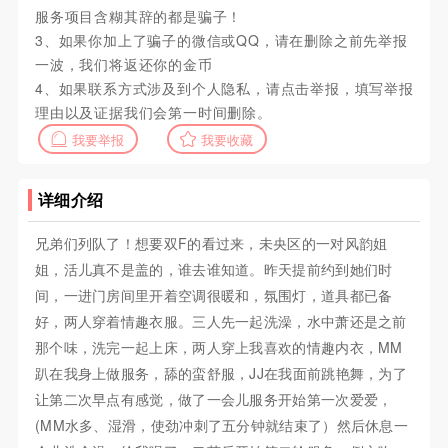
服务项目含糊其辞的都是骗子！
3、如果你加上了骗子的微信或QQ，请在删除之前先举报
一波，我们将返还你的金币
4、如果联系方式涉及到个人隐私，请点击举报，填写举报
理由以及证据我们会第一时间删除。
我要举报
我要收藏
详细介绍
兄弟们列队了！想要双F的看过来，未央区的一对风韵姐
姐，活儿真不是盖的，谁去谁知道。昨天提前约到她们时
间，一进门房间里开着空调很暖和，氛围灯，道具都已备
好，两人穿着情趣衣服。三人先一起洗澡，水中萧还是之前
那个味，洗完一起上床，两人穿上我喜欢的情趣内衣，MM
趴在我身上做服务，舔的蛮舒服，JJ在我面前跳艳舞，为了
让第二次早点有感觉，做了一会儿服务开始第一次爱爱，
(MM水多、湿滑，使劲冲刺了五分钟就结束了）然后休息一