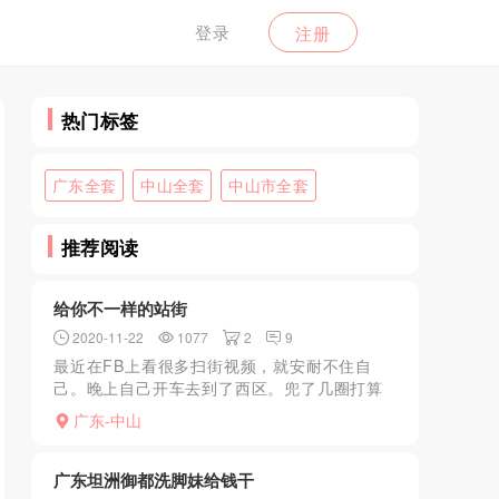
登录
注册
热门标签
广东全套
中山全套
中山市全套
推荐阅读
给你不一样的站街
2020-11-22
1077
2
9
最近在FB上看很多扫街视频，就安耐不住自
己。晚上自己开车去到了西区。兜了几圈打算
回家，后来想起XX城里面住很多女女，抱着尝
广东-中山
试一下的心情就到了。果然真的有。最多时有
10.8个。很多类...
广东坦洲御都洗脚妹给钱干