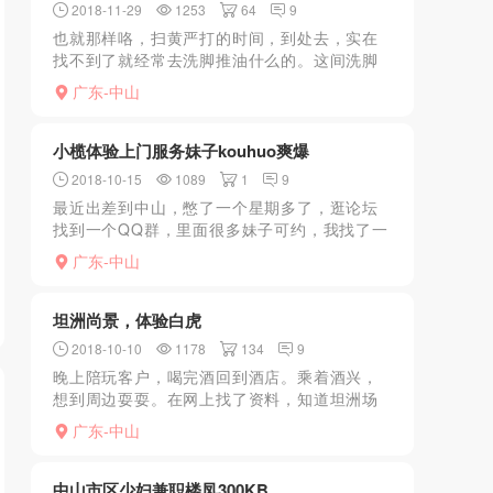
2018-11-29
1253
64
9
也就那样咯，扫黄严打的时间，到处去，实在
找不到了就经常去洗脚推油什么的。这间洗脚
城有推油kb的，这次碰到的技师是360号，进
广东-中山
来看到人长得挺高大的，但是不胖不瘦，骨架
比较大，显得大块...
小榄体验上门服务妹子kouhuo爽爆
2018-10-15
1089
1
9
最近出差到中山，憋了一个星期多了，逛论坛
找到一个QQ群，里面很多妹子可约，我找了一
个距离较近的，QQ联系后，坐等妹子上门。半
广东-中山
小时后有人敲门，打开一看，妹子挺高挑的，
听说话好像是东北...
坦洲尚景，体验白虎
2018-10-10
1178
134
9
晚上陪玩客户，喝完酒回到酒店。乘着酒兴，
想到周边耍耍。在网上找了资料，知道坦洲场
子不少，原打算去坦洲伯爵。叫了出租车，让
广东-中山
司机先去伯爵。一路问司机最近有什么红场，
司机还有点墨迹，遮遮...
中山市区少妇兼职楼凤300KB