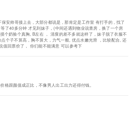
安帅哥接上去 , 大部分都说是 , 那肯定是工作室 有打手的 , 找了
， 等了40多分钟 才见到妹子，(中间还遇到物业说查房，换了一个房
5 先交摸个奶验个真胸, B左右 ， 清廋的差不多就这样了，妹子脱了衣服不
缺点个子不算高，胸不算大，力气一般, 优点水嫩光滑 ，比较配合, 还
来说值回票价了， 你们能不能满意 可以参考下
然价格跟颜值成正比，不像男人出工出力还得付钱。