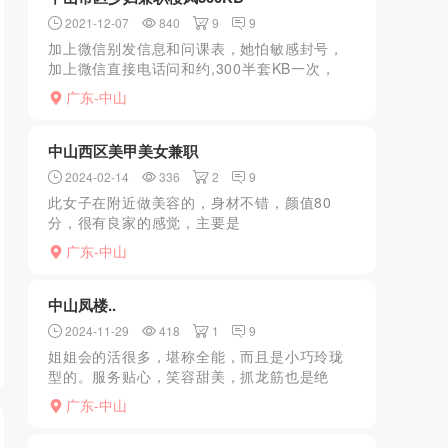
2021-12-07
840
9
9
加上微信别发信息和问课表，她怕敏感封号，
加上微信直接电话问和约,300半套KB一次，
500一次可以啪啪......................
广东-中山
中山西区美甲美女兼职
2024-02-14
336
2
9
此女子在附近做美容的，身材不错，颜值80
分，很有良家的感觉，主要是
紧...........................................
广东-中山
中山凤楼..
2024-11-29
418
1
9
姐姐会的活很多，堪称全能，而且是小巧玲珑
型的。服务贴心，笑容甜美，抓龙筋也是绝
了，口活了得，胸推滑爽，阴道粉一线天，喷
广东-中山
水如喷泉浪花一朵朵，身体皮肤光滑细腻，摸
着很有手感，大眼睛，樱...