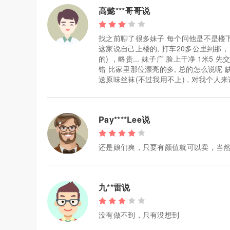
高懿***哥哥说
找之前聊了很多妹子 每个问他是不是楼下保
这家说自己上楼的, 打车20多公里到那
的) ，略贵... 妹子广 脸上干净 1米
错 比家里那位漂亮的多, 总的怎么说呢 
送原味丝袜(不过我用不上) , 对我个人
Pay****Lee说
还是娘们爽，只要有颜值就可以卖，当
九**雷说
没有做不到，只有没想到