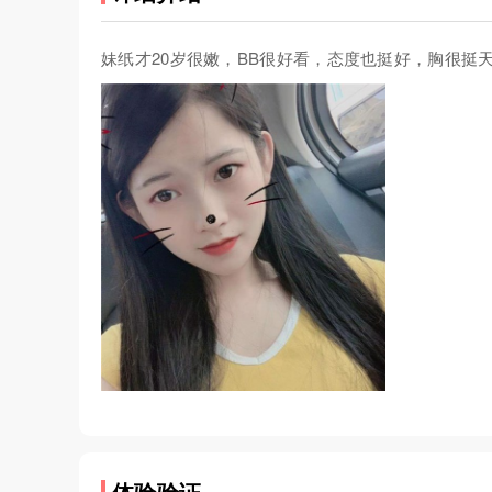
妹纸才20岁很嫩，BB很好看，态度也挺好，胸很
体验验证