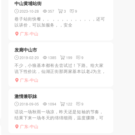
中山黄埔站街
2023-10-28
357
3
9
巷子站街快餐，， ，，，，，，，，，，还可
以讲价，可以加服务，，安全
广东-中山
发廊中山市
2019-02-20
1385
199
9
不少，小狼基本都有去尝试过！下路。给大家
说下性价比，仙湖正街那两家基本以老J为主，
身材样子很一般，去附近出租房！五桂山长命
广东-中山
水市场里，女女20多岁，就是Bo不够大，130
一次去隔壁出...
激情兼职妹
2018-09-05
1094
122
9
话说一场秋雨一场凉，昨天还是短袖的节奏，
结果下来一场冬天的绵绵细雨，温度骤降，可
这依旧不能熄灭心中的热火。距离本L上次发帖
广东-中山
已经达三月之久，实在是饥渴难耐，于是微信