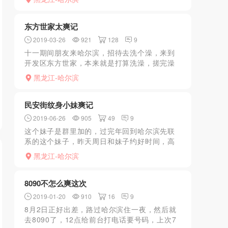
轻的，就是那些活，口暴后都硬不起来了，就
玩了一次就走了，总体...
东方世家太爽记
2019-03-26
921
128
9
十一期间朋友来哈尔滨，招待去洗个澡，来到
开发区东方世家，本来就是打算洗澡，搓完澡
发现他家原来男浴区可以选人的板子没有了，
黑龙江-哈尔滨
就去楼上休息了，过一会想按摩，排个松骨说
没有技师了，一看就是...
民安街纹身小妹爽记
2019-06-26
905
49
9
这个妹子是群里加的，过完年回到哈尔滨先联
系的这个妹子，昨天周日和妹子约好时间，高
高兴兴去了，还是那张小白脸，窄窄的肩膀有
黑龙江-哈尔滨
个纹身，后入的时候绝对养眼，刚去的时候也
不着急先和妹子聊会天...
8090不怎么爽这次
2019-01-20
910
16
9
8月2日正好出差，路过哈尔滨住一夜，然后就
去8090了，12点给前台打电话要号码，上次7