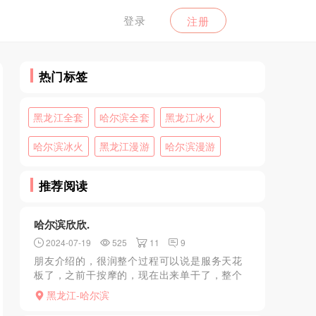
登录
注册
热门标签
黑龙江全套
哈尔滨全套
黑龙江冰火
哈尔滨冰火
黑龙江漫游
哈尔滨漫游
推荐阅读
哈尔滨欣欣.
2024-07-19
525
11
9
朋友介绍的，很润整个过程可以说是服务天花
板了，之前干按摩的，现在出来单干了，整个
过程可以说是服务天花板了，一整套流程下来
黑龙江-哈尔滨
接近半小时都还没开始正餐呢，服务足足的，