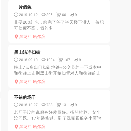
反正也不限制时间，狼...
一片假象
2019-10-12
895
66
9
非要200红包，给完了等了半天楼下没人，兼职
可信度不高，假的多
黑龙江-哈尔滨
黑山洁净扫街
2018-09-10
1034
167
9
晚上7点多出门扫街地铁+公交节约一下成本中
和街往上走到黑山街开始扫背对人和街往前走
右手边几乎没啥好货色进了几家都有点不敢进
黑龙江-哈尔滨
了左手边瞄了几眼看见几个貌似还差不多了屋
子里也有四五个人差...
不错的场子
2018-12-27
788
13
9
老厂子没的说服务好质量好。指的推荐。安全
没问题。17年装修过。到了洗完跟服务小哥说
上楼。有人带到8楼。小姐一排。自愿的选择。
黑龙江-哈尔滨
都不错。