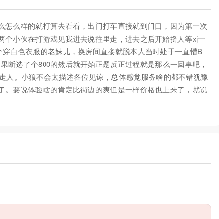
么怎么样的就打算去看看，出门打车直接就到门口，因为第一次
两个小伙在打游戏见我进去说往里走，进去之后开始摇人等xj一
个穿白色衣服的老妹儿，换房间直接就脱本人当时处于一直懵B
起果断选了个800的然后就开始正题反正过程就是那么一回事吧，
门穿衣服走人。小狼不会太描述各位见谅，总体感觉服务啥的都不错犹豫
了。要说体验啥的肯定比街边的爽但是一样价格也上来了，就说