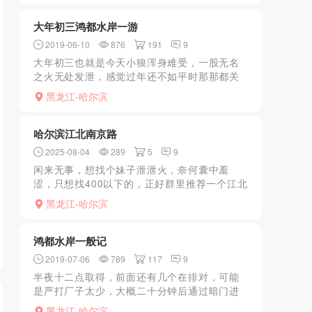
大年初三鸿都水岸一游
2019-06-10
876
191
9
大年初三也就是今天小狼浑身难受，一股无名
之火无处发泄，感觉过年还不如平时那那都关
门，除了各种大商场开门其它都关门，逛商场
黑龙江-哈尔滨
又不是老爷们的强项贺岁电影基本也都看了一
遍，老婆娘家在民生路...
哈尔滨江北南京路
2025-08-04
289
5
9
闲来无事，想找个妹子泄泄火，奈何囊中羞
涩，只想找400以下的，正好群里推荐一个江北
的，小弟家也在江北，非常的方便，直接加微
黑龙江-哈尔滨
联系，小姐姐很谨慎，验证之后约时间发位置
直接驱车前往，非常...
鸿都水岸一般记
2019-07-06
789
117
9
半夜十二点取得，前面还有几个在排对，可能
是严打厂子太少，大概二十分钟后通过暗门进
去大选，妹子普片年龄偏大，选了一个相对年
黑龙江-哈尔滨