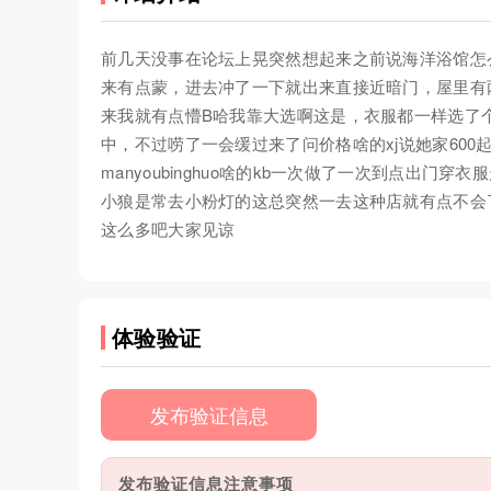
前几天没事在论坛上晃突然想起来之前说海洋浴馆怎
来有点蒙，进去冲了一下就出来直接近暗门，屋里有
来我就有点懵B哈我靠大选啊这是，衣服都一样选了
中，不过唠了一会缓过来了问价格啥的xj说她家600
manyoubinghuo啥的kb一次做了一次到点出
小狼是常去小粉灯的这总突然一去这种店就有点不会
这么多吧大家见谅
体验验证
发布验证信息
发布验证信息注意事项