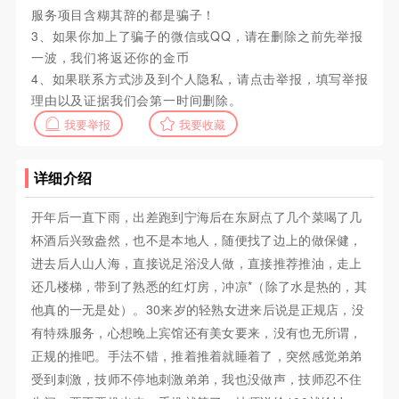
服务项目含糊其辞的都是骗子！
3、如果你加上了骗子的微信或QQ，请在删除之前先举报
一波，我们将返还你的金币
4、如果联系方式涉及到个人隐私，请点击举报，填写举报
理由以及证据我们会第一时间删除。
我要举报
我要收藏
详细介绍
开年后一直下雨，出差跑到宁海后在东厨点了几个菜喝了几
杯酒后兴致盎然，也不是本地人，随便找了边上的做保健，
进去后人山人海，直接说足浴没人做，直接推荐推油，走上
还几楼梯，带到了熟悉的红灯房，冲凉*（除了水是热的，其
他真的一无是处）。30来岁的轻熟女进来后说是正规店，没
有特殊服务，心想晚上宾馆还有美女要来，没有也无所谓，
正规的推吧。手法不错，推着推着就睡着了，突然感觉弟弟
受到刺激，技师不停地刺激弟弟，我也没做声，技师忍不住